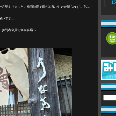
15
。
一月早まりました。梅雨時期で雨が心配でしたが降られずに済み、
深いです…
、参列者全員で食事会場へ