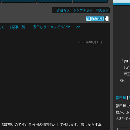
詳細表示
｜
シンプル表示
｜
写真表示
見て
| 記事一覧 |
煮干しラーメン🍜NAKA ... >>
2026年06月15日
「@Hi
おか
帝王
😘」
福田屋
[
福田屋で
故か、おフ
の2台で
はほぼ無いのですが自分用の備忘録として残します。悪しからず🙏