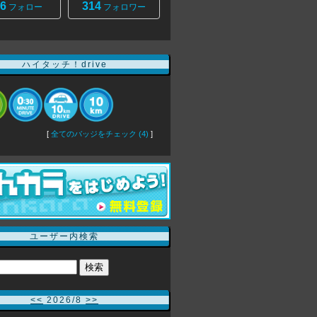
6
314
フォロー
フォロワー
ハイタッチ！drive
[
全てのバッジをチェック (4)
]
ユーザー内検索
<<
2026/8
>>