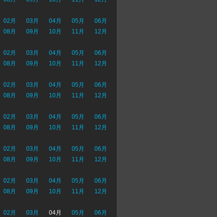
02月
03月
04月
05月
06月
08月
09月
10月
11月
12月
02月
03月
04月
05月
06月
08月
09月
10月
11月
12月
02月
03月
04月
05月
06月
08月
09月
10月
11月
12月
02月
03月
04月
05月
06月
08月
09月
10月
11月
12月
02月
03月
04月
05月
06月
08月
09月
10月
11月
12月
02月
03月
04月
05月
06月
08月
09月
10月
11月
12月
02月
03月
04月
05月
06月