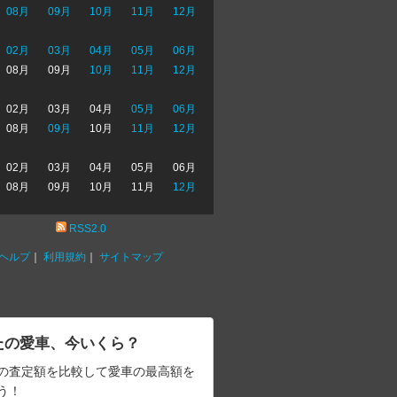
08月
09月
10月
11月
12月
02月
03月
04月
05月
06月
08月
09月
10月
11月
12月
02月
03月
04月
05月
06月
08月
09月
10月
11月
12月
02月
03月
04月
05月
06月
08月
09月
10月
11月
12月
RSS2.0
ヘルプ
｜
利用規約
｜
サイトマップ
たの愛車、今いくら？
の査定額を比較して愛車の最高額を
う！