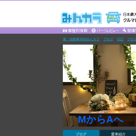
車・自動車SNSみんカラ
>
ブログ
>
日記
>
ブロ
MからAへ
ブログ
愛車紹介