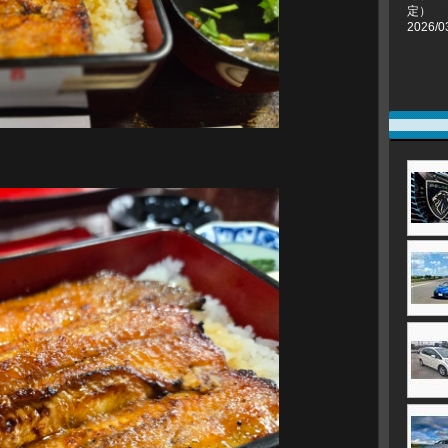
定）
2026/0