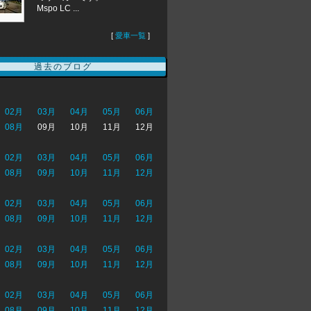
Mspo LC ...
[
愛車一覧
]
過去のブログ
02月
03月
04月
05月
06月
08月
09月
10月
11月
12月
02月
03月
04月
05月
06月
08月
09月
10月
11月
12月
02月
03月
04月
05月
06月
08月
09月
10月
11月
12月
02月
03月
04月
05月
06月
08月
09月
10月
11月
12月
02月
03月
04月
05月
06月
08月
09月
10月
11月
12月