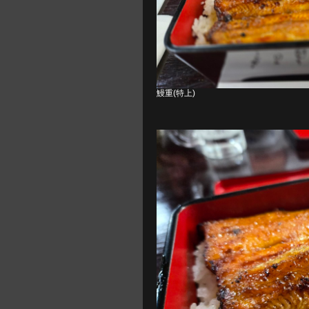
鰻重(特上)