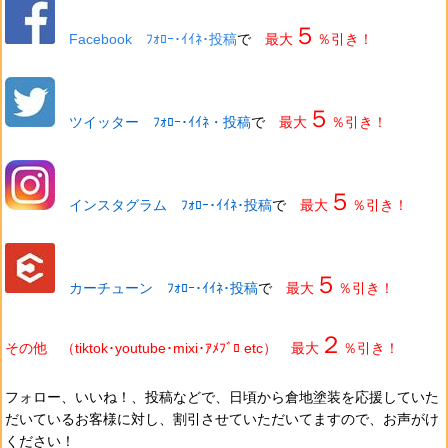
５
Facebook ﾌｫﾛｰ･ｲｲﾈ･投稿
で
最大
％引き！
５
ツイッター ﾌｫﾛｰ･ｲｲﾈ・投稿
で
最大
％引き！
５
インスタグラム ﾌｫﾛｰ･ｲｲﾈ･投稿
で
最大
％引き！
５
カーチューン ﾌｫﾛｰ･ｲｲﾈ･投稿
で
最大
％引き！
２
その他 （tiktok･youtube･mixi･ｱﾒﾌﾞﾛ etc） 最大
％引き！
フォロー、いいね！、投稿などで、日頃から
倉地塗装を
応援していた
だいているお客様に対し、割引させていただいてますので、お声がけ
ください！