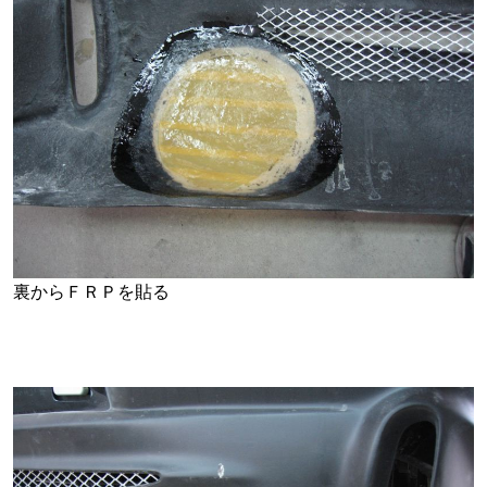
裏からＦＲＰを貼る