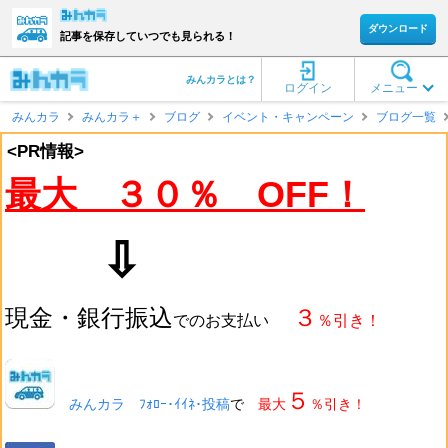
ダウンロード
記事を保存していつでも見られる！
みんカラとは？
ログイン
メニュー
みんカラ
みんカラ＋
ブログ
イベント・キャンペーン
ブログ一覧
<PR情報>
最大 ３０％ OFF！
⇩
現金・銀行振込
３
でのお支払い
％引き！
５
みんカラ ﾌｫﾛｰ･ｲｲﾈ･投稿
で
最大
％引き！