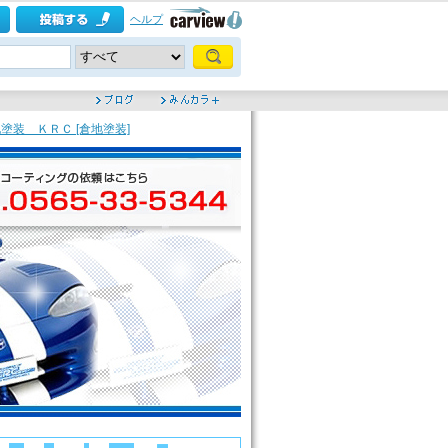
ヘルプ
装 ＫＲＣ [倉地塗装]