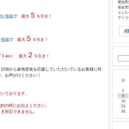
愛知県
板金塗
とした
５
ｲﾈ･投稿
で
最大
％引き！
ディコー
4
５
ﾈ･投稿
で
最大
％引き！
２
ﾒﾌﾞﾛ etc） 最大
％引き！
、日頃から
倉地塗装を
応援していただいているお客様に対
で、お声がけください！
日
2
だいております。
9
16
成約の時にお伝えください。
23
引き対応できません。
30