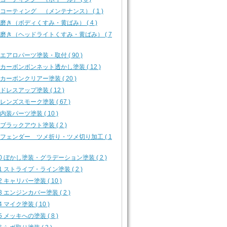
4 コーティング （メンテナンス） ( 1 )
5 磨き（ボディくすみ・黄ばみ） ( 4 )
6 磨き（ヘッドライトくすみ・黄ばみ） ( 7
1 エアロパーツ塗装・取付 ( 90 )
3 カーボンボンネット透かし塗装 ( 12 )
4 カーボンクリアー塗装 ( 20 )
5 ドレスアップ塗装 ( 12 )
6 レンズスモーク塗装 ( 67 )
7 内装パーツ塗装 ( 10 )
8 ブラックアウト塗装 ( 2 )
9 フェンダー ツメ折り・ツメ切り加工 ( 1
10 ぼかし塗装・グラデーション塗装 ( 2 )
11 ストライプ・ライン塗装 ( 2 )
12 キャリパー塗装 ( 10 )
13 エンジンカバー塗装 ( 2 )
4 マイク塗装 ( 10 )
15 メッキへの塗装 ( 8 )