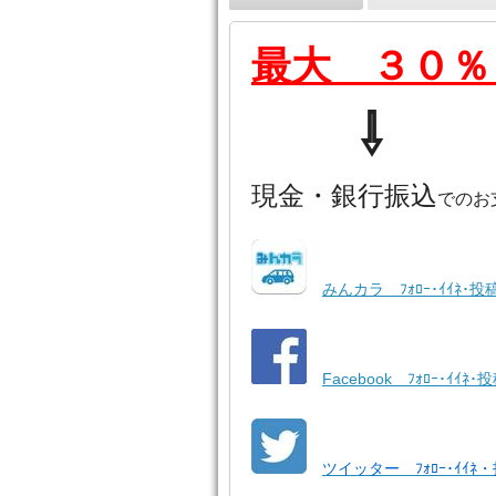
最大 ３０％
⇩
現金・銀行振込
でのお
みんカラ ﾌｫﾛｰ･ｲｲﾈ･投
Facebook ﾌｫﾛｰ･ｲｲﾈ･
ツイッター ﾌｫﾛｰ･ｲｲﾈ