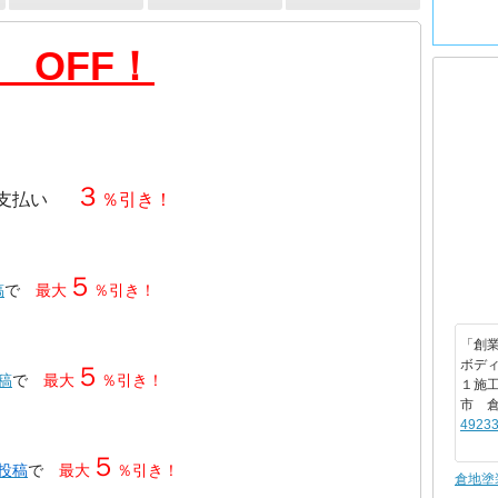
 OFF！
３
支払い
％引き！
５
稿
で
最大
％引き！
「創業
ボデ
５
投稿
で
最大
％引き！
１施
市 
49233
５
・投稿
で
最大
％引き！
倉地塗