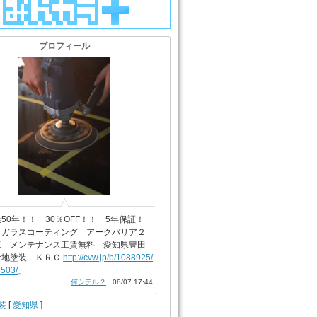
プロフィール
50年！！ 30％OFF！！ 5年保証！
ィガラスコーティング アークバリア２
工 メンテナンス工賃無料 愛知県豊田
倉地塗装 ＫＲＣ
http://cvw.jp/b/1088925/
503/
」
何シテル？
08/07 17:44
装
[
愛知県
]