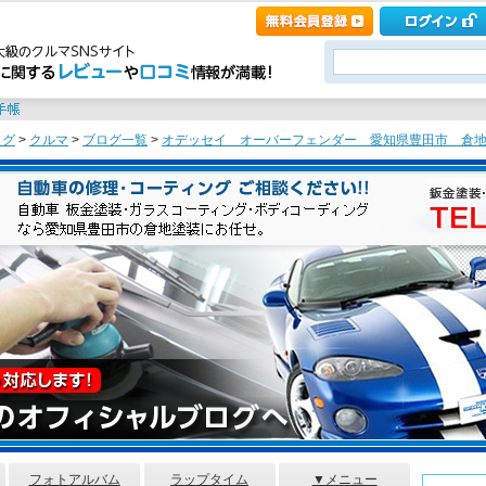
ログ
>
クルマ
>
ブログ一覧
>
オデッセイ オーバーフェンダー 愛知県豊田市 倉地塗
フォトアルバム
ラップタイム
▼メニュー