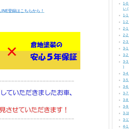
1
い ( 
INE登録はこちらから！
1-
1-2
2-
2-
2-
3-1
3-
3-
)
3-
3-
3-
3-
3-
3-
3-
3-
4-