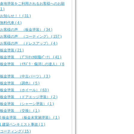
-0 倉地塗装をご利用されるお客様へのお願
1 )
1 お知らせ！！ ( 31 )
 無料代車 ( 4 )
1 お客様の声 （板金塗装） ( 34 )
2 お客様の声 （コーティング） ( 157 )
3 お客様の声 （ドレスアップ） ( 4 )
 板金塗装 ( 21 )
2 板金塗装 （ﾌﾟﾗｽﾁｯｸ樹脂ﾊﾟｰﾂ） ( 41 )
3 板金塗装 （ｲﾀｽﾞﾗ・傷消しの達人） ( 6
4 板金塗装 （中古パーツ） ( 3 )
5 板金塗装 （調色） ( 5 )
6 板金塗装 （ホイール） ( 63 )
7 板金塗装 （ドアエッジ塗装） ( 2 )
8 板金塗装 （シャーシ塗装） ( 1 )
9 板金塗装 （交換） ( 1 )
10 板金塗装 （板金未実施塗装） ( 1 )
11 建築ペンキミスト事故 ( 1 )
1 コーティング ( 15 )