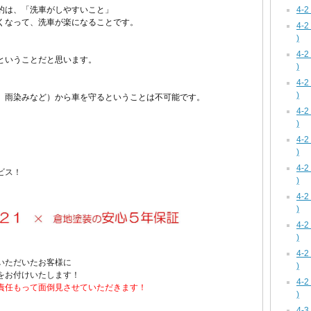
4-
的は、
「洗車がしやすいこと」
くなって、
洗車が楽になることです。
4-
)
4-
ということだと思います。
)
4-
、
)
、雨染みなど）から車を守るということは不可能です。
4-
)
4-
)
4-
ビス！
)
4-
)
4-
)
4-
いただいたお客様に
)
をお付けいたします！
4-
責任もって
面倒見させていただきます！
)
4-