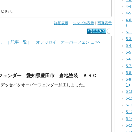
4-
ください。
4-
4-
詳細表示
｜
シンプル表示
｜
写真表示
)
5-
5-
.
| 記事一覧 |
オデッセイ オーバーフェン ... >>
5-
5-
5-
5-
5-
フェンダー 愛知県豊田市 倉地塗装 ＫＲＣ
5-
オデッセイをオーバーフェンダー加工しました。
1 )
5-
5-
5-
5-
5-1
5-