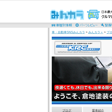
車・自動車SNSみんカラ
>
みんカラ＋
>
ブ
ブログ
愛車紹介