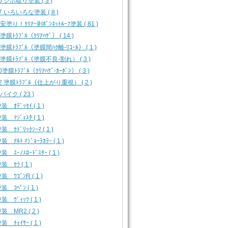
16 シボ取り塗装 ( 3 )
17 いろいろな塗装 ( 8 )
 安塗り！ｸﾘｱｰ剥ﾎﾞﾝﾈｯﾄﾙｰﾌ塗装 ( 81 )
 塗膜ﾄﾗﾌﾞﾙ（ｸﾘｱﾊｹﾞ） ( 14 )
3 塗膜ﾄﾗﾌﾞﾙ（塗膜間ﾊｸ離-ﾘｺｰﾙ） ( 1 )
4 塗膜ﾄﾗﾌﾞﾙ（塗膜不良-割れ） ( 3 )
0塗膜ﾄﾗﾌﾞﾙ（ｸﾘｱﾊｹﾞ-ｶｰﾎﾞﾝ） ( 3 )
12 塗膜ﾄﾗﾌﾞﾙ（仕上がり重視） ( 2 )
 バイク ( 23 )
 ｵﾃﾞｯｾｲ ( 1 )
 ﾏｼﾞｪｽﾀ ( 1 )
 ｾﾄﾞﾘｯｸｼｰﾏ ( 1 )
 ｱﾙﾄ ﾏｼﾞｮｰﾗｶﾗｰ ( 1 )
 ﾕｰﾉｽﾛｰﾄﾞｽﾀｰ ( 1 )
 ｾﾗ ( 1 )
 ﾜｺﾞﾝR ( 1 )
 ｺﾍﾟﾝ ( 1 )
 ｳﾞｨｯﾂ ( 1 )
装 MR2 ( 2 )
 ﾁｪｲｻｰ ( 1 )