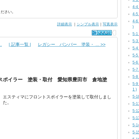
4-
ください。
4-
4-
詳細表示
｜
シンプル表示
｜
写真表示
)
5-
5-
.
| 記事一覧 |
レガシー バンバー 塗装・ ... >>
5-
5-
5-
5-
5-
スポイラー 塗装・取付 愛知県豊田市 倉地塗
5-
1 )
5-
エスティマにフロントスポイラーを塗装して取付しまし
た。
5-
5-
5-
5-1
5-