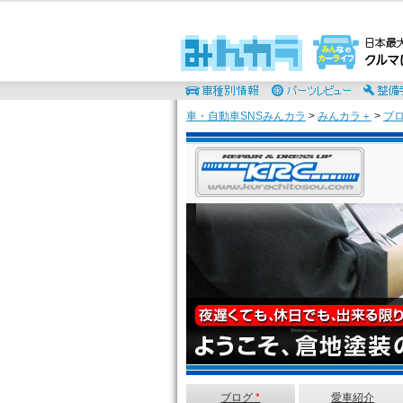
車・自動車SNSみんカラ
>
みんカラ＋
>
ブ
ブログ
*
愛車紹介