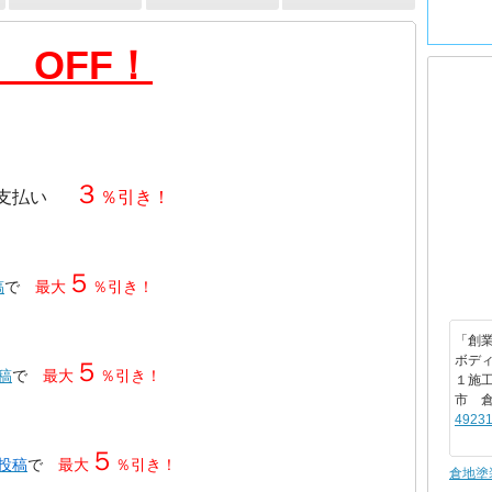
 OFF！
３
支払い
％引き！
５
稿
で
最大
％引き！
「創業
ボデ
５
投稿
で
最大
％引き！
１施
市 
49231
５
・投稿
で
最大
％引き！
倉地塗