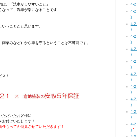
4-
的は、
「洗車がしやすいこと」
くなって、
洗車が楽になることです。
4-
)
4-
ということだと思います。
)
4-
、
)
、雨染みなど）から車を守るということは不可能です。
4-
)
4-
)
4-
ビス！
)
4-
)
4-
)
4-
いただいたお客様に
)
をお付けいたします！
4-
責任もって
面倒見させていただきます！
)
*
4-