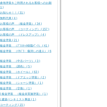
-0 倉地塗装をご利用されるお客様へのお願
1 )
1 お知らせ！！ ( 31 )
 無料代車 ( 4 )
1 お客様の声 （板金塗装） ( 34 )
2 お客様の声 （コーティング） ( 157 )
3 お客様の声 （ドレスアップ） ( 4 )
 板金塗装 ( 21 )
2 板金塗装 （ﾌﾟﾗｽﾁｯｸ樹脂ﾊﾟｰﾂ） ( 41 )
3 板金塗装 （ｲﾀｽﾞﾗ・傷消しの達人） ( 6
4 板金塗装 （中古パーツ） ( 3 )
5 板金塗装 （調色） ( 5 )
6 板金塗装 （ホイール） ( 63 )
7 板金塗装 （ドアエッジ塗装） ( 2 )
8 板金塗装 （シャーシ塗装） ( 1 )
9 板金塗装 （交換） ( 1 )
10 板金塗装 （板金未実施塗装） ( 1 )
11 建築ペンキミスト事故 ( 1 )
1 コーティング ( 15 )