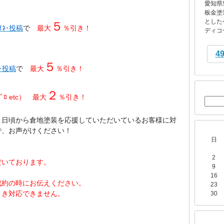
愛知県
板金塗
とした
５
ｲﾈ･投稿
で
最大
％引き！
ディコー
4
５
ﾈ･投稿
で
最大
％引き！
２
ﾒﾌﾞﾛ etc） 最大
％引き！
、日頃から
倉地塗装を
応援していただいているお客様に対
で、お声がけください！
日
2
だいております。
9
16
成約の時にお伝えください。
23
引き対応できません。
30