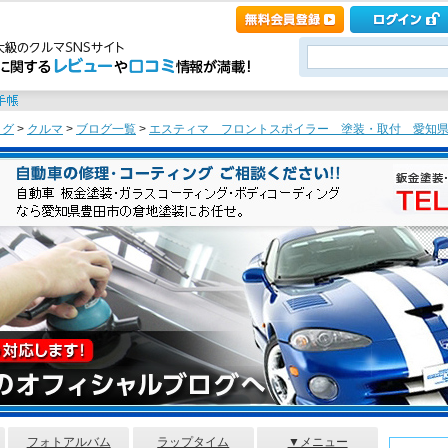
ログ
>
クルマ
>
ブログ一覧
>
エスティマ フロントスポイラー 塗装・取付 愛知県豊
フォトアルバム
ラップタイム
▼メニュー