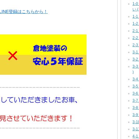
1
い ( 
INE登録はこちらから！
1-
1-2
2-
2-
2-
3-1
3-
3-
)
3-
3-
3-
3-
3-
3-
3-
3-
4-