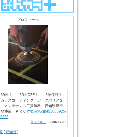
プロフィール
50年！！ 30％OFF！！ 5年保証！
ィガラスコーティング アークバリア２
工 メンテナンス工賃無料 愛知県豊田
倉地塗装 ＫＲＣ
http://cvw.jp/b/1088925/
965/
」
何シテル？
08/06 17:37
装
[
愛知県
]