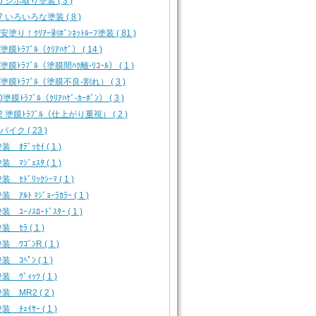
16 シボ取り塗装 ( 3 )
17 いろいろな塗装 ( 8 )
 安塗り！ｸﾘｱｰ剥ﾎﾞﾝﾈｯﾄﾙｰﾌ塗装 ( 81 )
 塗膜ﾄﾗﾌﾞﾙ（ｸﾘｱﾊｹﾞ） ( 14 )
3 塗膜ﾄﾗﾌﾞﾙ（塗膜間ﾊｸ離-ﾘｺｰﾙ） ( 1 )
4 塗膜ﾄﾗﾌﾞﾙ（塗膜不良-割れ） ( 3 )
0塗膜ﾄﾗﾌﾞﾙ（ｸﾘｱﾊｹﾞ-ｶｰﾎﾞﾝ） ( 3 )
12 塗膜ﾄﾗﾌﾞﾙ（仕上がり重視） ( 2 )
 バイク ( 23 )
 ｵﾃﾞｯｾｲ ( 1 )
 ﾏｼﾞｪｽﾀ ( 1 )
 ｾﾄﾞﾘｯｸｼｰﾏ ( 1 )
 ｱﾙﾄ ﾏｼﾞｮｰﾗｶﾗｰ ( 1 )
 ﾕｰﾉｽﾛｰﾄﾞｽﾀｰ ( 1 )
 ｾﾗ ( 1 )
 ﾜｺﾞﾝR ( 1 )
 ｺﾍﾟﾝ ( 1 )
 ｳﾞｨｯﾂ ( 1 )
装 MR2 ( 2 )
 ﾁｪｲｻｰ ( 1 )