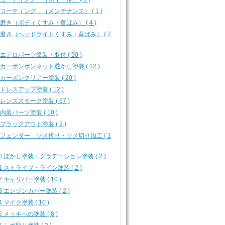
4 コーティング （メンテナンス） ( 1 )
5 磨き（ボディくすみ・黄ばみ） ( 4 )
6 磨き（ヘッドライトくすみ・黄ばみ） ( 7
1 エアロパーツ塗装・取付 ( 90 )
3 カーボンボンネット透かし塗装 ( 12 )
4 カーボンクリアー塗装 ( 20 )
5 ドレスアップ塗装 ( 12 )
6 レンズスモーク塗装 ( 67 )
7 内装パーツ塗装 ( 10 )
8 ブラックアウト塗装 ( 2 )
9 フェンダー ツメ折り・ツメ切り加工 ( 1
10 ぼかし塗装・グラデーション塗装 ( 2 )
11 ストライプ・ライン塗装 ( 2 )
12 キャリパー塗装 ( 10 )
13 エンジンカバー塗装 ( 2 )
4 マイク塗装 ( 10 )
15 メッキへの塗装 ( 8 )