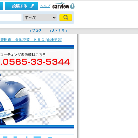
ヘルプ
田市 倉地塗装 ＫＲＣ [倉地塗装]