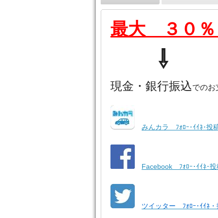
最大 ３０％
⇩
現金・銀行振込
でのお
みんカラ ﾌｫﾛｰ･ｲｲﾈ･投
Facebook ﾌｫﾛｰ･ｲｲﾈ･
ツイッター ﾌｫﾛｰ･ｲｲﾈ