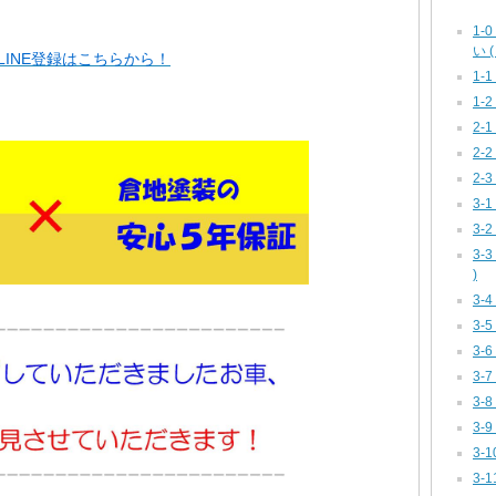
1
い ( 
INE登録はこちらから！
1-
1-2
2-
2-
2-
3-1
3-
3-
)
3-
3-
3-
3-
3-
3-
3-
3-