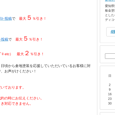
愛知県
板金塗
とした
５
ｲﾈ･投稿
で
最大
％引き！
ディコー
4
５
ﾈ･投稿
で
最大
％引き！
２
ﾒﾌﾞﾛ etc） 最大
％引き！
、日頃から
倉地塗装を
応援していただいているお客様に対
で、お声がけください！
日
2
だいております。
9
16
成約の時にお伝えください。
23
引き対応できません。
30