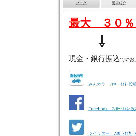
ブログ
愛車紹介
最大 ３０％
⇩
現金・銀行振込
でのお
みんカラ ﾌｫﾛｰ･ｲｲﾈ･投
Facebook ﾌｫﾛｰ･ｲｲﾈ･
ツイッター ﾌｫﾛｰ･ｲｲﾈ