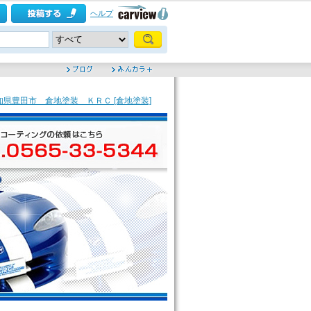
ヘルプ
県豊田市 倉地塗装 ＫＲＣ [倉地塗装]