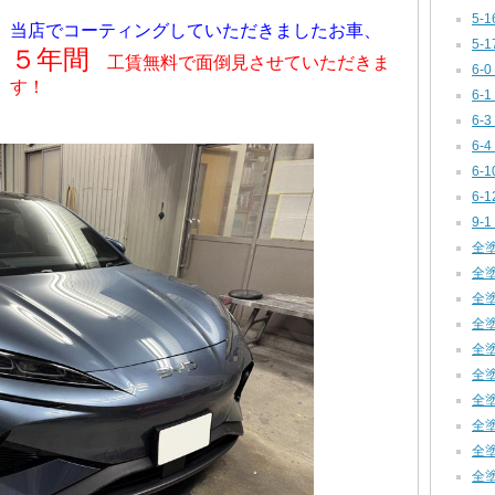
5-
当店でコーティングしていただきましたお車、
5-
５年間
工賃無料で面倒見させていただきま
6-0
す！
6-1
6-
6-
6-1
6-
9-1
全塗装
全塗装
全塗装
全塗装
全塗装
全塗装
全塗装
全塗装
全塗装
全塗