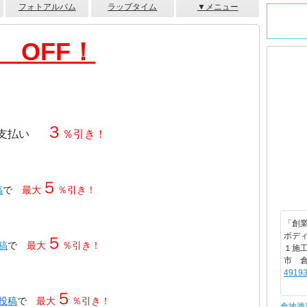
フォトアルバム
ラップタイム
▼メニュー
 OFF！
３
支払い
％引き！
５
稿
で
最大
％引き！
「創業
ボデ
５
投稿
で
最大
％引き！
１施
市 
49193
５
・投稿
で
最大
％引き！
倉地塗