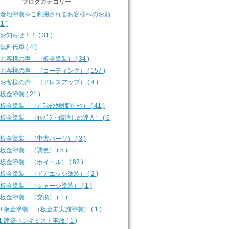
ブログカテゴリー
-0 倉地塗装をご利用されるお客様へのお願
1 )
1 お知らせ！！ ( 31 )
 無料代車 ( 4 )
1 お客様の声 （板金塗装） ( 34 )
2 お客様の声 （コーティング） ( 157 )
3 お客様の声 （ドレスアップ） ( 4 )
 板金塗装 ( 21 )
2 板金塗装 （ﾌﾟﾗｽﾁｯｸ樹脂ﾊﾟｰﾂ） ( 41 )
3 板金塗装 （ｲﾀｽﾞﾗ・傷消しの達人） ( 6
4 板金塗装 （中古パーツ） ( 3 )
5 板金塗装 （調色） ( 5 )
6 板金塗装 （ホイール） ( 63 )
7 板金塗装 （ドアエッジ塗装） ( 2 )
8 板金塗装 （シャーシ塗装） ( 1 )
9 板金塗装 （交換） ( 1 )
10 板金塗装 （板金未実施塗装） ( 1 )
11 建築ペンキミスト事故 ( 1 )