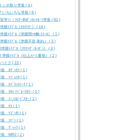
16 シボ取り塗装 ( 3 )
17 いろいろな塗装 ( 8 )
 安塗り！ｸﾘｱｰ剥ﾎﾞﾝﾈｯﾄﾙｰﾌ塗装 ( 81 )
 塗膜ﾄﾗﾌﾞﾙ（ｸﾘｱﾊｹﾞ） ( 14 )
3 塗膜ﾄﾗﾌﾞﾙ（塗膜間ﾊｸ離-ﾘｺｰﾙ） ( 1 )
4 塗膜ﾄﾗﾌﾞﾙ（塗膜不良-割れ） ( 3 )
0塗膜ﾄﾗﾌﾞﾙ（ｸﾘｱﾊｹﾞ-ｶｰﾎﾞﾝ） ( 3 )
12 塗膜ﾄﾗﾌﾞﾙ（仕上がり重視） ( 2 )
 バイク ( 23 )
 ｵﾃﾞｯｾｲ ( 1 )
 ﾏｼﾞｪｽﾀ ( 1 )
 ｾﾄﾞﾘｯｸｼｰﾏ ( 1 )
 ｱﾙﾄ ﾏｼﾞｮｰﾗｶﾗｰ ( 1 )
 ﾕｰﾉｽﾛｰﾄﾞｽﾀｰ ( 1 )
 ｾﾗ ( 1 )
 ﾜｺﾞﾝR ( 1 )
 ｺﾍﾟﾝ ( 1 )
 ｳﾞｨｯﾂ ( 1 )
装 MR2 ( 2 )