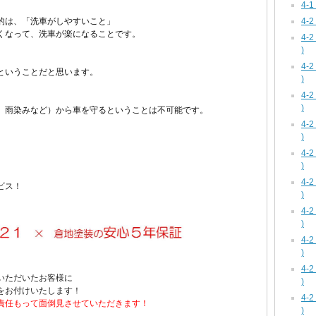
4-
4-
的は、
「洗車がしやすいこと」
くなって、
洗車が楽になることです。
4-
)
4-
ということだと思います。
)
4-
、
)
、雨染みなど）から車を守るということは不可能です。
4-
)
4-
)
4-
ビス！
)
4-
)
4-
)
4-
いただいたお客様に
)
をお付けいたします！
4-
責任もって
面倒見させていただきます！
)