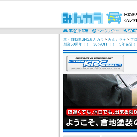
車・自動車SNSみんカラ
>
みんカラ＋
>
ブ
創業50周年！！ 30％OFF！！ 5年保