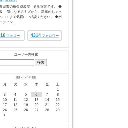
豊田市の板金塗装屋 倉地塗装です。 ◆
装 気になる古キズから、新車のちょっ
ヘコミまで気軽にご相談ください。 ◆ボ
ティン...
916
4314
フォロー
フォロワー
ユーザー内検索
<<
2026/8
>>
月
火
水
木
金
土
1
3
4
5
6
7
8
10
11
12
13
14
15
17
18
19
20
21
22
24
25
26
27
28
29
31