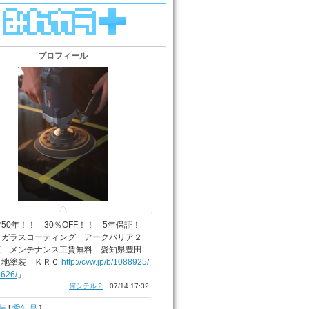
プロフィール
50年！！ 30％OFF！！ 5年保証！
ィガラスコーティング アークバリア２
工 メンテナンス工賃無料 愛知県豊田
倉地塗装 ＫＲＣ
http://cvw.jp/b/1088925/
626/
」
何シテル？
07/14 17:32
装
[
愛知県
]