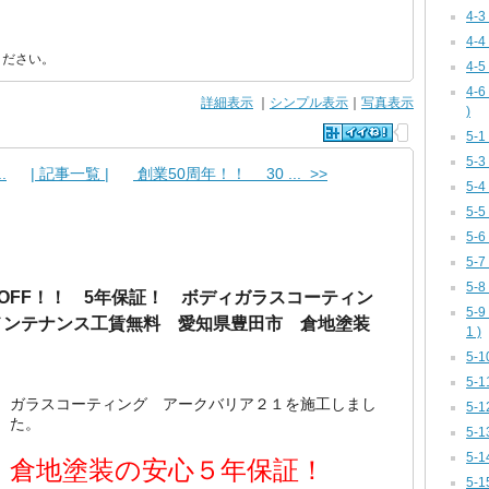
4-
4-
ください。
4-
4-
詳細表示
｜
シンプル表示
｜
写真表示
)
5-
5-
.
| 記事一覧 |
創業50周年！！ 30 ... >>
5-
5-
5-
5-
5-
％OFF！！ 5年保証！ ボディガラスコーティン
5-
メンテナンス工賃無料 愛知県豊田市 倉地塗装
1 )
5-
5-
ガラスコーティング アークバリア２１を施工しまし
5-
た。
5-
5-1
倉地塗装の安心５年保証！
5-