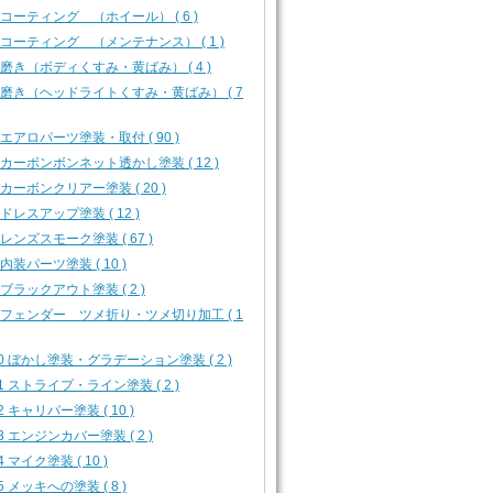
3 コーティング （ホイール） ( 6 )
4 コーティング （メンテナンス） ( 1 )
5 磨き（ボディくすみ・黄ばみ） ( 4 )
6 磨き（ヘッドライトくすみ・黄ばみ） ( 7
1 エアロパーツ塗装・取付 ( 90 )
3 カーボンボンネット透かし塗装 ( 12 )
4 カーボンクリアー塗装 ( 20 )
5 ドレスアップ塗装 ( 12 )
6 レンズスモーク塗装 ( 67 )
7 内装パーツ塗装 ( 10 )
8 ブラックアウト塗装 ( 2 )
9 フェンダー ツメ折り・ツメ切り加工 ( 1
10 ぼかし塗装・グラデーション塗装 ( 2 )
11 ストライプ・ライン塗装 ( 2 )
12 キャリパー塗装 ( 10 )
13 エンジンカバー塗装 ( 2 )
4 マイク塗装 ( 10 )
15 メッキへの塗装 ( 8 )