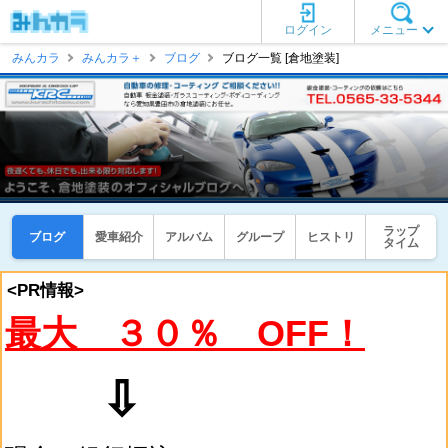
ログイン
メニュー
みんカラ
みんカラ＋
ブログ
ブログ一覧 [倉地塗装]
ラップ
ブログ
愛車紹介
アルバム
グループ
ヒストリ
タイム
<PR情報>
最大 ３０％ OFF！
⇩