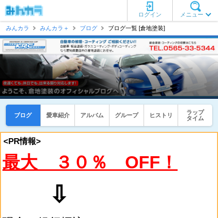
ログイン
メニュー
みんカラ
みんカラ＋
ブログ
ブログ一覧 [倉地塗装]
ラップ
ブログ
愛車紹介
アルバム
グループ
ヒストリ
タイム
<PR情報>
最大 ３０％ OFF！
⇩