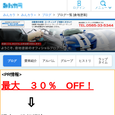
ログイン
メニュー
みんカラ
みんカラ＋
ブログ
ブログ一覧 [倉地塗装]
ラップ
ブログ
愛車紹介
アルバム
グループ
ヒストリ
タイム
<PR情報>
最大 ３０％ OFF！
⇩