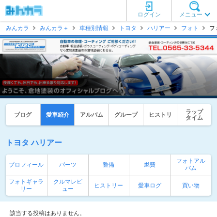
ログイン
メニュー
みんカラ
みんカラ＋
車種別情報
トヨタ
ハリアー
フォト
フ
ラップ
ブログ
愛車紹介
アルバム
グループ
ヒストリ
タイム
トヨタ ハリアー
フォトアル
プロフィール
パーツ
整備
燃費
バム
フォトギャラ
クルマレビ
ヒストリー
愛車ログ
買い物
リー
ュー
該当する投稿はありません。