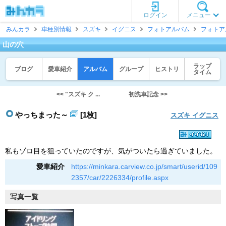
ログイン
メニュー
みんカラ
車種別情報
スズキ
イグニス
フォトアルバム
フォトア
山の穴
ラップ
ブログ
愛車紹介
アルバム
グループ
ヒストリ
タイム
<< "スズキ ク ...
初洗車記念 >>
やっちまった～
[1枚]
スズキ イグニス
私もゾロ目を狙っていたのですが、気がついたら過ぎていました。
愛車紹介
https://minkara.carview.co.jp/smart/userid/109
2357/car/2226334/profile.aspx
写真一覧