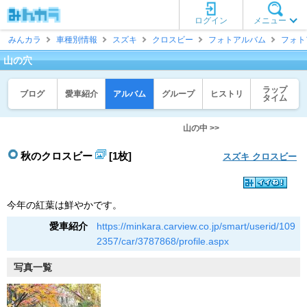
ログイン
メニュー
みんカラ
車種別情報
スズキ
クロスビー
フォトアルバム
フォト
山の穴
ラップ
ブログ
愛車紹介
アルバム
グループ
ヒストリ
タイム
山の中 >>
秋のクロスビー
[1枚]
スズキ クロスビー
今年の紅葉は鮮やかです。
愛車紹介
https://minkara.carview.co.jp/smart/userid/109
2357/car/3787868/profile.aspx
写真一覧