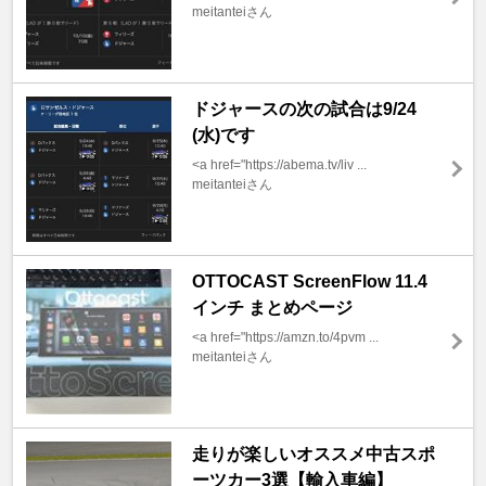
meitanteiさん
ドジャースの次の試合は9/24
(水)です
<a href="https://abema.tv/liv ...
meitanteiさん
OTTOCAST ScreenFlow 11.4
インチ まとめページ
<a href="https://amzn.to/4pvm ...
meitanteiさん
走りが楽しいオススメ中古スポ
ーツカー3選【輸入車編】