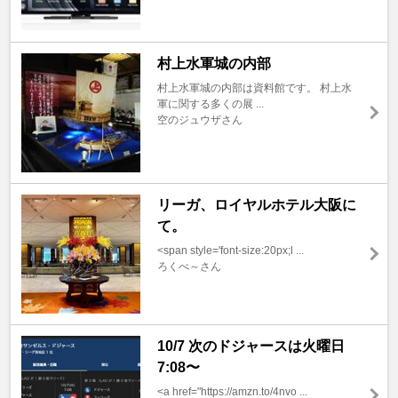
村上水軍城の内部
村上水軍城の内部は資料館です。 村上水
軍に関する多くの展 ...
空のジュウザさん
リーガ、ロイヤルホテル大阪に
て。
<span style='font-size:20px;l ...
ろくべ～さん
10/7 次のドジャースは火曜日
7:08〜
<a href="https://amzn.to/4nvo ...