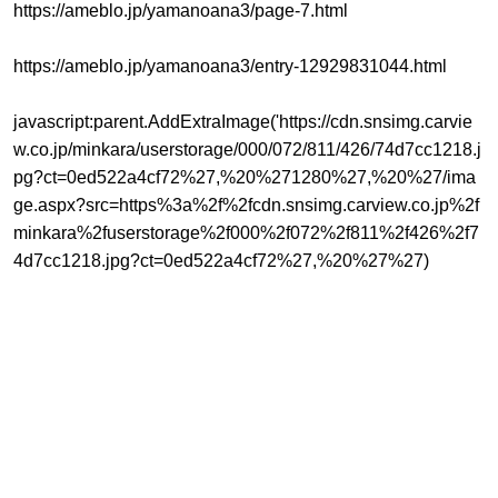
https://ameblo.jp/yamanoana3/page-7.html
https://ameblo.jp/yamanoana3/entry-12929831044.html
javascript:parent.AddExtraImage('https://cdn.snsimg.carvie
w.co.jp/minkara/userstorage/000/072/811/426/74d7cc1218.j
pg?ct=0ed522a4cf72%27,%20%271280%27,%20%27/ima
ge.aspx?src=https%3a%2f%2fcdn.snsimg.carview.co.jp%2f
minkara%2fuserstorage%2f000%2f072%2f811%2f426%2f7
4d7cc1218.jpg?ct=0ed522a4cf72%27,%20%27%27)