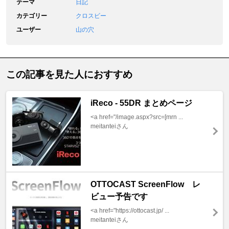
テーマ
日記
カテゴリー
クロスビー
ユーザー
山の穴
この記事を見た人におすすめ
iReco - 55DR まとめページ
<a href="/image.aspx?src=[mrn ...
meitanteiさん
OTTOCAST ScreenFlow レ
ビュー予告です
<a href="https://ottocast.jp/ ...
meitanteiさん