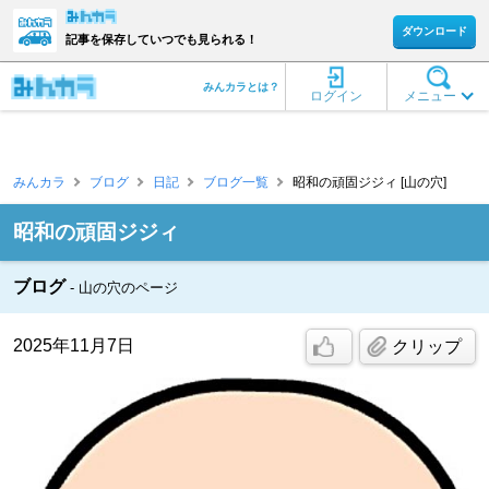
ダウンロード
記事を保存していつでも見られる！
みんカラとは？
ログイン
メニュー
みんカラ
ブログ
日記
ブログ一覧
昭和の頑固ジジィ [山の穴]
昭和の頑固ジジィ
ブログ
山の穴のページ
2025年11月7日
クリップ