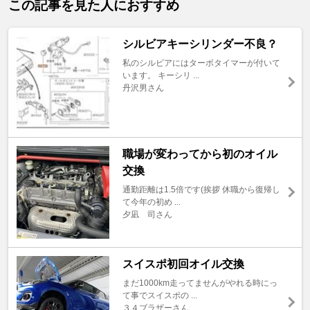
この記事を見た人におすすめ
シルビアキーシリンダー不良？
私のシルビアにはターボタイマーが付いて
います。 キーシリ ...
丹沢男さん
職場が変わってから初のオイル
交換
通勤距離は1.5倍です(挨拶 休職から復帰し
て今年の初め ...
夕凪 司さん
スイスポ初回オイル交換
まだ1000km走ってませんがやれる時にっ
て事でスイスポの ...
３４ブラザーさん