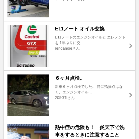
E11ノート オイル交換
E11ノートのエンジンオイルと エレメント
を 1年ぶりに交 ...
renganoieさん
６ヶ月点検。
新車６ヶ月点検でした。 特に指摘点はな
く、エンジンオイル ...
205GTiさん
熱中症の危険も！ 炎天下で洗
車をするときに注意すること