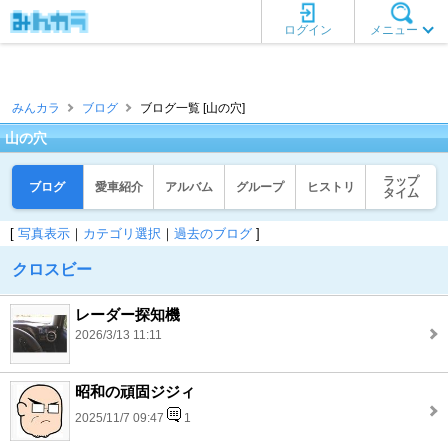
ログイン
メニュー
みんカラ
ブログ
ブログ一覧 [山の穴]
山の穴
ラップ
ブログ
愛車紹介
アルバム
グループ
ヒストリ
タイム
[
写真表示
｜
カテゴリ選択
｜
過去のブログ
]
クロスビー
レーダー探知機
2026/3/13 11:11
昭和の頑固ジジィ
2025/11/7 09:47
1