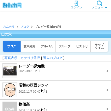
ログイン
メニュー
みんカラ
ブログ
ブログ一覧 [山の穴]
山の穴
ラップ
ブログ
愛車紹介
アルバム
グループ
ヒストリ
タイム
[
写真表示
｜
カテゴリ選択
｜
過去のブログ
]
レーダー探知機
2026/3/13 11:11
昭和の頑固ジジィ
2025/11/7 09:47
1
物価高
2025/11/5 21:00
2