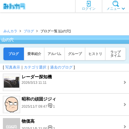
ログイン
メニュー
みんカラ
ブログ
ブログ一覧 [山の穴]
山の穴
ラップ
ブログ
愛車紹介
アルバム
グループ
ヒストリ
タイム
[
写真表示
｜
カテゴリ選択
｜
過去のブログ
]
レーダー探知機
2026/3/13 11:11
昭和の頑固ジジィ
2025/11/7 09:47
1
物価高
2025/11/5 21:00
2