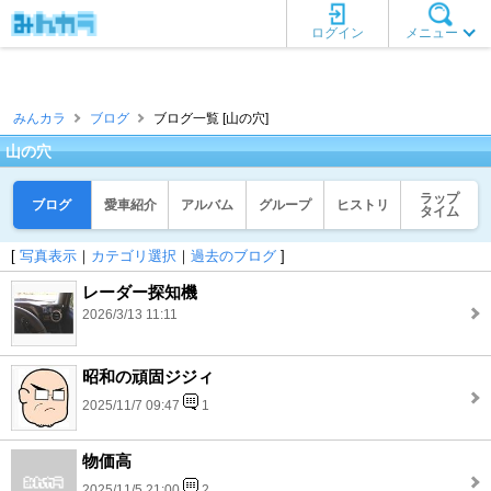
ログイン
メニュー
みんカラ
ブログ
ブログ一覧 [山の穴]
山の穴
ラップ
ブログ
愛車紹介
アルバム
グループ
ヒストリ
タイム
[
写真表示
｜
カテゴリ選択
｜
過去のブログ
]
レーダー探知機
2026/3/13 11:11
昭和の頑固ジジィ
2025/11/7 09:47
1
物価高
2025/11/5 21:00
2