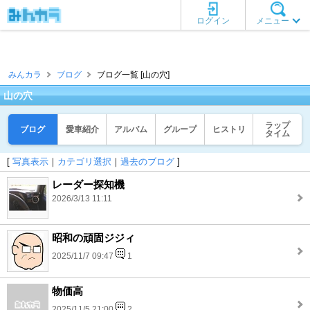
ログイン
メニュー
みんカラ
ブログ
ブログ一覧 [山の穴]
山の穴
ラップ
ブログ
愛車紹介
アルバム
グループ
ヒストリ
タイム
[
写真表示
｜
カテゴリ選択
｜
過去のブログ
]
レーダー探知機
2026/3/13 11:11
昭和の頑固ジジィ
2025/11/7 09:47
1
物価高
2025/11/5 21:00
2