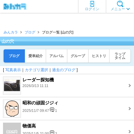
ログイン
メニュー
みんカラ
ブログ
ブログ一覧 [山の穴]
山の穴
ラップ
ブログ
愛車紹介
アルバム
グループ
ヒストリ
タイム
[
写真表示
｜
カテゴリ選択
｜
過去のブログ
]
レーダー探知機
2026/3/13 11:11
昭和の頑固ジジィ
2025/11/7 09:47
1
物価高
2025/11/5 21:00
2