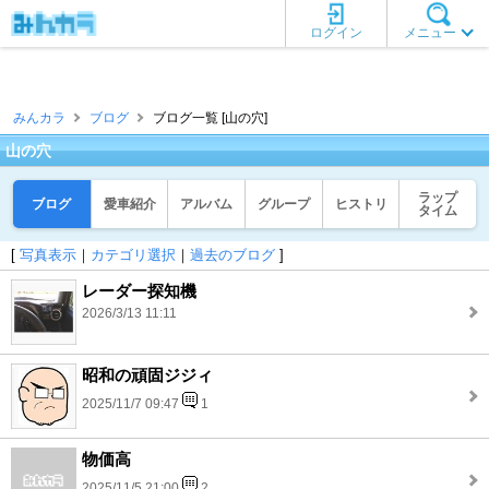
ログイン
メニュー
みんカラ
ブログ
ブログ一覧 [山の穴]
山の穴
ラップ
ブログ
愛車紹介
アルバム
グループ
ヒストリ
タイム
[
写真表示
｜
カテゴリ選択
｜
過去のブログ
]
レーダー探知機
2026/3/13 11:11
昭和の頑固ジジィ
2025/11/7 09:47
1
物価高
2025/11/5 21:00
2