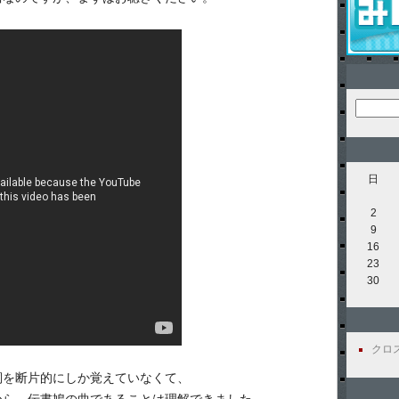
日
2
9
16
23
30
クロスビ
詞を断片的にしか覚えていなくて、