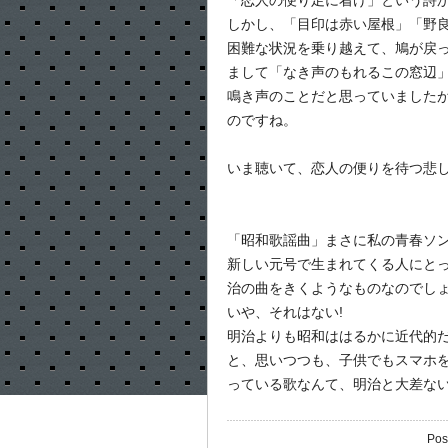
「恋人の便り足に着け」という詩
しかし、「目印は赤い屋根」「野
困難な状況を乗り越えて、鳩が戻
まして「なき声のもれるこの窓辺
鳴き声のことだと思っていました
のですね。
いま聴いて、恋人の便りを待つ悲
「昭和歌謡曲」まさに私の青春ソ
新しい元号で生まれてくる人にと
治の曲をきくようなものなのでし
いや、それはない!
明治よりも昭和ははるかに近代的
と、思いつつも、子供でもスマホ
っている歌なんて、明治と大差な
Pos