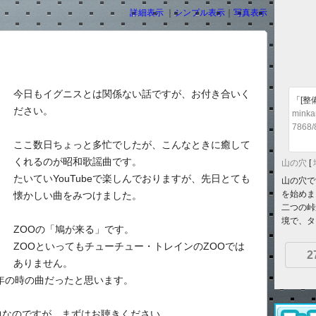
詳細表示
｜
シンプル表示
｜
写真表示
今日もイグニスとは関係ない話ですが、お付き合いく
「[整
ださい。
minka
7868/
ここ数日ちょっと多忙でしたが、こんなときに癒して
くれるのが昭和歌謡曲です。
山の穴
[
たいていYouTubeで楽しんでおりますが、先日とても
山の穴で
を始めま
懐かしい曲をみつけました。
二つの峠
境で、ター
ZOOの「鳩が来る」です。
ZOOといってもチューチュー・トレインのZOOでは
2
ありません。
学年の時の曲だったと思います。
曲なのですが、まずはお聴きください。