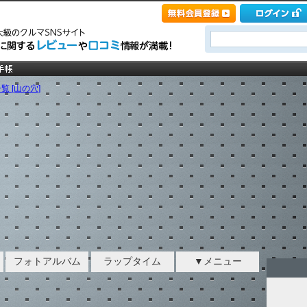
覧 [山の穴]
フォトアルバム
ラップタイム
▼メニュー