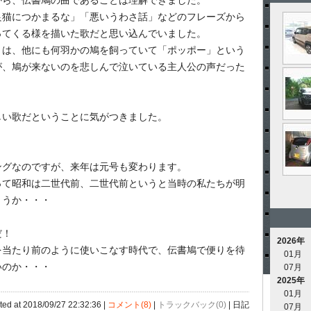
から、伝書鳩の曲であることは理解できました。
良猫につかまるな」「悪いうわさ話」などのフレーズから
ってくる様を描いた歌だと思い込んでいました。
」は、他にも何羽かの鳩を飼っていて「ポッポー」という
が、鳩が来ないのを悲しんで泣いている主人公の声だった
しい歌だということに気がつきました。
ングなのですが、来年は元号も変わります。
って昭和は二世代前、二世代前というと当時の私たちが明
ょうか・・・
だ！
2026年
を当たり前のように使いこなす時代で、伝書鳩で便りを待
01月
いのか・・・
07月
2025年
01月
ted at 2018/09/27 22:32:36 |
コメント(8)
|
トラックバック(0)
| 日記
07月