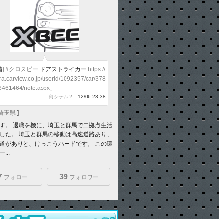
備]
#クロスビー
ドアストライカー
https://
ra.carview.co.jp/userid/1092357/car/378
8461464/note.aspx
」
何シテル？
12/06 23:38
埼玉県
]
す。 退職を機に、埼玉と群馬で二拠点生活
した。 埼玉と群馬の移動は高速道路あり、
道がありと、けっこうハードです。 この環
...
7
39
フォロー
フォロワー