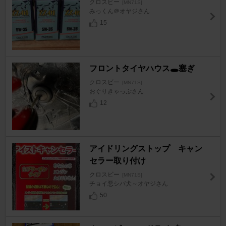
クロスビー
[MN71S]
みっくん＠オヤジさん
15
フロントタイヤハウス🕳️塞ぎ
クロスビー
[MN71S]
おぐりきゃっぷさん
12
アイドリングストップ キャン
セラー取り付け
クロスビー
[MN71S]
チョイ悪シバ犬～オヤジさん
50