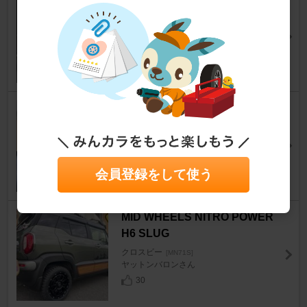
W
クロスビー
[MN71S]
papi`s sonさん
19
0
COMTEC ZEROシリーズ ZER
O 605V
クロスビー
[MN71S]
みっくん＠オヤジさん
20
0
会員登録をして使う
MID WHEELS NITRO POWER
H6 SLUG
クロスビー
[MN71S]
ヤットンバロンさん
30