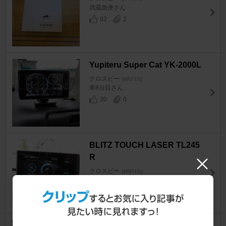
武蔵急便さん
92
2
Yupiteru Super Cat YK-2000L
クロスビー
[MN71S]
車8台目さん
30
0
BLITZ TOUCH LASER TL245
R
クロスビー
[MN71S]
戯雅さん
17
2
BLITZ Touch-LASER TL316R