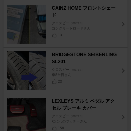
CAINZ HOME フロントシェー
ド
クロスビー
[MN71S]
コンクリートロードさん
13
BRIDGESTONE SEIBERLING
SL201
クロスビー
[MN71S]
車8台目さん
23
LEXLEYS アルミ ペダル アク
セル ブレーキ カバー
クロスビー
[MN71S]
なにわのツッチーさん
158