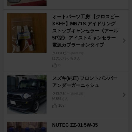
オートパーツ工房 【クロスビー
XBEE】MN71S アイドリング
ストップキャンセラー《アール
5P型》 アイストキャンセラー
電源カプラーオンタイプ
クロスビー
[MN71S]
ほのぷれっちさん
8
スズキ(純正) フロントバンパー
アンダーガーニッシュ
クロスビー
[MN71S]
鱒&鮃さん
108
NUTEC ZZ-01 5W-35