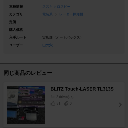
車種情報
スズキ クロスビー
カテゴリ
電装系
レーダー探知機
定価
-
購入価格
-
入手ルート
実店舗（オートバックス）
ユーザー
山の穴
同じ商品のレビュー
BLITZ Touch-LASER TL313S
fun 2 driveさん
81
0