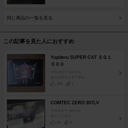
同じ商品の一覧を見る
この記事を見た人におすすめ
Yupiteru SUPER CAT ＳＧ１
０００
クロスビー
[MN71S]
なにわのツッチーさん
165
1
COMTEC ZERO 307LV
クロスビー
[MN71S]
めぐことさん
26
0