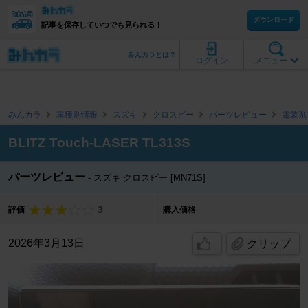
ダウンロード
記事を保存していつでも見られる！
みんカラとは？
ログイン
メニュー
みんカラ
車種別情報
スズキ
クロスビー
パーツレビュー
電装系
BLITZ Touch-LASER TL313S
パーツレビュー
スズキ クロスビー [MN71S]
3
評価
購入価格
-
2026年3月13日
クリップ