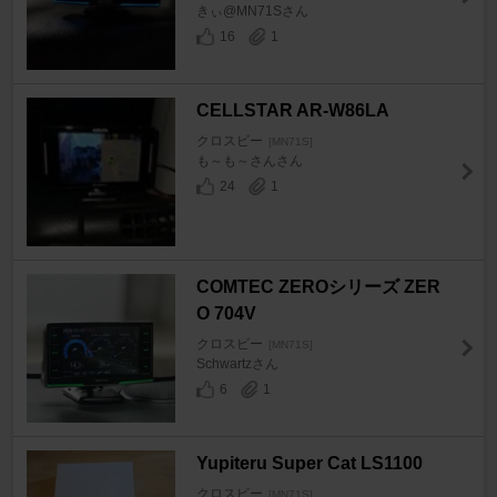
きぃ@MN71Sさん
16
1
CELLSTAR AR-W86LA
クロスビー
[MN71S]
も～も～さんさん
24
1
COMTEC ZEROシリーズ ZER
O 704V
クロスビー
[MN71S]
Schwartzさん
6
1
Yupiteru Super Cat LS1100
クロスビー
[MN71S]