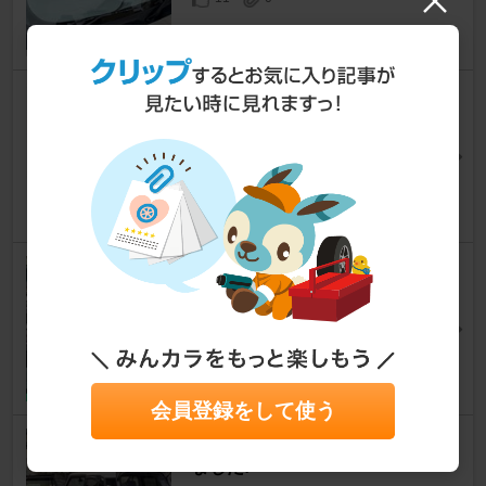
★ドア内張り保護シート（ドア
キックガード）交換★
クロスビー
[MN71S]
ken2.comさん
157
1
助手席窓不具合
クロスビー
[MN71S]
BlackCoffee1687さん
16
会員登録をして使う
(;๑ ` ▽´๑)φ((( スピーカー交換し
ました♪