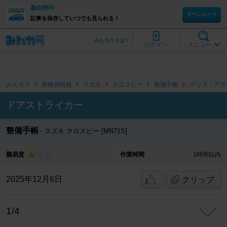
ダウンロード
記事を保存していつでも見られる！
みんカラとは？
ログイン
メニュー
みんカラ
車種別情報
スズキ
クロスビー
整備手帳
グッズ・アク
ドアストライカー
整備手帳
スズキ クロスビー [MN71S]
難易度
作業時間
1時間以内
2025年12月6日
クリップ
1/4