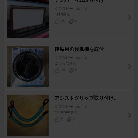
ナンバーリム取り付け
クロスビー
[MN71S]
KuRiさん
35
0
後席用の扇風機を取付
クロスビー
[MN71S]
ごうらむさん
33
0
アシストグリップ取り付け。
クロスビー
[MN71S]
miruchanさん
5
0