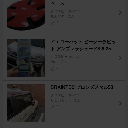
ベース
クロスビー
[MN71S]
あんバターさん
9
イエローハット ピーターラビッ
ト アンブレラシェードS2025
クロスビー
[MN71S]
かむ。さん
73
BRAINTEC ブロンズメタル58
クロスビー
[MN71S]
りょいんぐ123さん
34