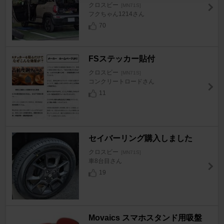
クロスビー
[MN71S]
フクちゃん1214さん
70
FSステッカー貼付
クロスビー
[MN71S]
コンクリートロードさん
11
セイバーリング購入しました
クロスビー
[MN71S]
車8台目さん
19
Movaics スマホスタンド用吸盤