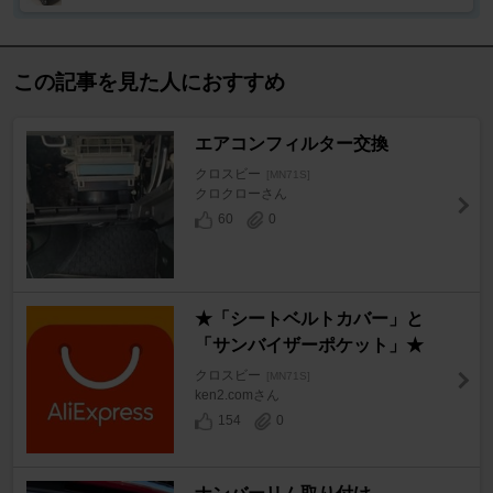
この記事を見た人におすすめ
エアコンフィルター交換
クロスビー
[MN71S]
クロクローさん
60
0
★「シートベルトカバー」と
「サンバイザーポケット」★
クロスビー
[MN71S]
ken2.comさん
154
0