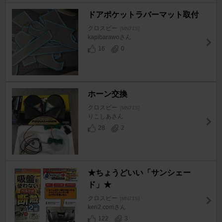
ドアポケットラバーマット取付
クロスビー
[MN71S]
kapibarawoさん
16
0
ホーン交換
クロスビー
[MN71S]
りこしあさん
28
2
★ちょうどいい「サンシェー
ド」★
クロスビー
[MN71S]
ken2.comさん
122
3