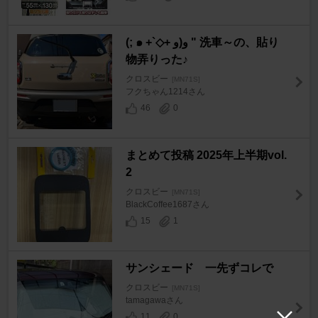
(; ๑ +`◇+ و(و " 洗車～の、貼り
物弄りった♪
クロスビー
[MN71S]
フクちゃん1214さん
46
0
まとめて投稿 2025年上半期vol.
2
クロスビー
[MN71S]
BlackCoffee1687さん
15
1
サンシェード 一先ずコレで
クロスビー
[MN71S]
tamagawaさん
11
0