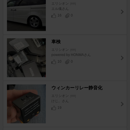
エリシオン
[RR]
エル魂さん
16
0
車検
エリシオン
[RR]
powered by HONMAさん
10
0
ウィンカーリレー静音化
エリシオン
[RR]
けじ。さん
19