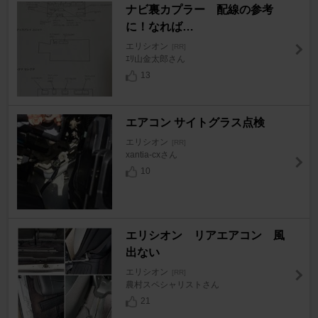
ナビ裏カプラー 配線の参考
に！なれば…
エリシオン
[RR]
ｴﾘ山金太郎さん
13
エアコン サイトグラス点検
エリシオン
[RR]
xantia-cxさん
10
エリシオン リアエアコン 風
出ない
エリシオン
[RR]
農村スペシャリストさん
21