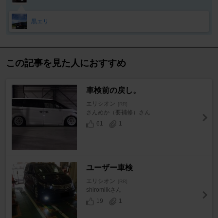
黒エリ
この記事を見た人におすすめ
車検前の戻し。
エリシオン
[RR]
さんめか（要補修）さん
61
1
ユーザー車検
エリシオン
[RR]
shiromilkさん
19
1