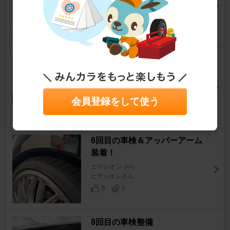
けじちさん
19
1
車検なんだが
エリシオン
[RR]
コウヨウさん
12
0
会員登録をして使う
6回目の車検＆アッパーアーム
装着！
エリシオン
[RR]
ヒデシオンさん
6
0
8回目の車検整備