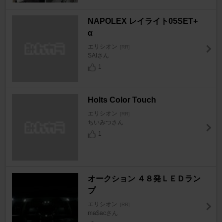
NAPOLEX レイライト05SET+
α
エリシオン
[RR]
SAIさん
1
Holts Color Touch
エリシオン
[RR]
ちいみつさん
1
オークション ４８発ＬＥＤラン
プ
エリシオン
[RR]
ma$acさん