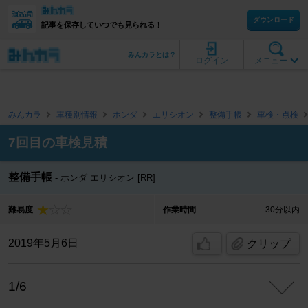
ダウンロード
記事を保存していつでも見られる！
みんカラとは？
ログイン
メニュー
みんカラ
車種別情報
ホンダ
エリシオン
整備手帳
車検・点検
7回目の車検見積
整備手帳
ホンダ エリシオン [RR]
難易度
作業時間
30分以内
2019年5月6日
クリップ
1/6