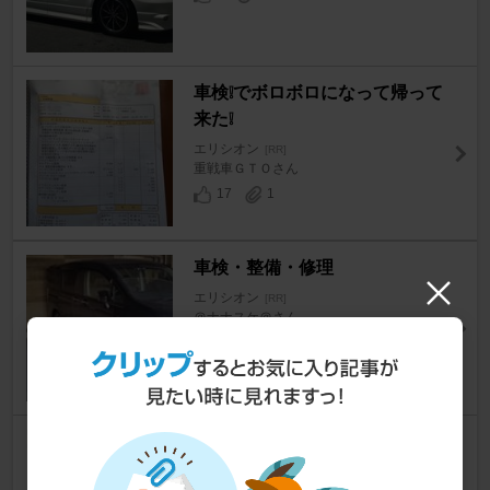
車検❕でボロボロになって帰って
来た❕
エリシオン
[RR]
重戦車ＧＴＯさん
17
1
車検・整備・修理
エリシオン
[RR]
＠ナナスケ＠さん
21
0
車検完了事件簿
エリシオン
[RR]