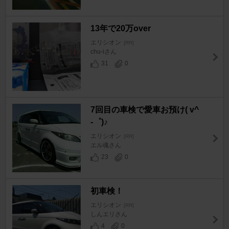
13年で20万over
エリシオン
[RR]
chu-iさん
31
0
7回目の車検で愛車お預け( v^
-゜)♪
エリシオン
[RR]
エル魂さん
23
0
初車検！
エリシオン
[RR]
しんエリさん
4
0