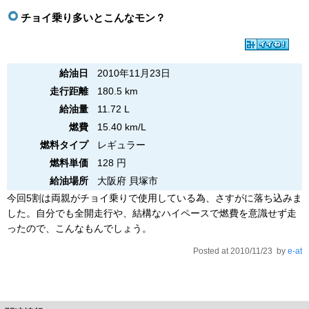
チョイ乗り多いとこんなモン？
給油日
2010年11月23日
走行距離
180.5 km
給油量
11.72 L
燃費
15.40 km/L
燃料タイプ
レギュラー
燃料単価
128 円
給油場所
大阪府 貝塚市
今回5割は両親がチョイ乗りで使用している為、さすがに落ち込みま
した。自分でも全開走行や、結構なハイペースで燃費を意識せず走
ったので、こんなもんでしょう。
Posted at 2010/11/23 by
e-at