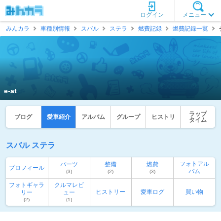
ログイン
メニュー
みんカラ
車種別情報
スバル
ステラ
燃費記録
燃費記録一覧
e-at
ラップ
ブログ
愛車紹介
アルバム
グループ
ヒストリ
タイム
スバル ステラ
フォトアル
パーツ
整備
燃費
プロフィール
バム
(3)
(2)
(3)
フォトギャラ
クルマレビ
ヒストリー
愛車ログ
買い物
リー
ュー
(2)
(1)