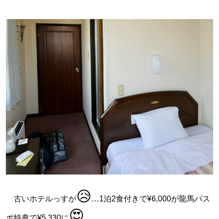
😥
古いホテルっすが
…1泊2食付きで¥6,000が龍馬パス
😍
ポ特典で¥5,330に