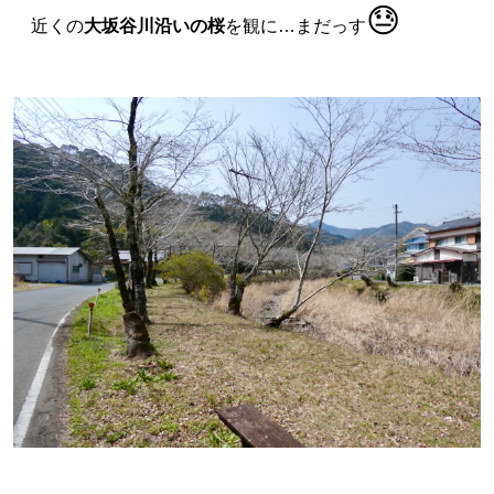
😓
近くの
大坂谷川沿いの桜
を観に…まだっす