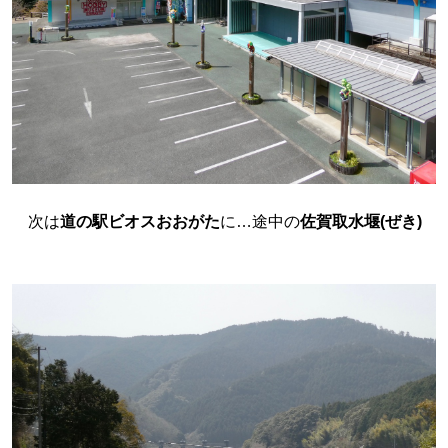
次は
道の駅ビオスおおがた
に…途中の
佐賀取水堰(ぜき)