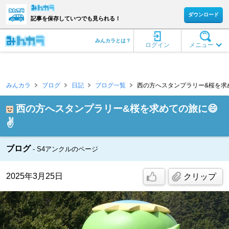
ダウンロード
記事を保存していつでも見られる！
みんカラとは？
ログイン
メニュー
みんカラ
ブログ
日記
ブログ一覧
西の方へスタンプラリー&桜を求めて
西の方へスタンプラリー&桜を求めての旅に😄
✌️
ブログ
S4アンクルのページ
2025年3月25日
クリップ