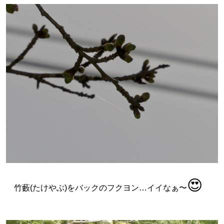
😍
竹藪(たけやぶ)をバックのフクヨン…イイなぁ〜