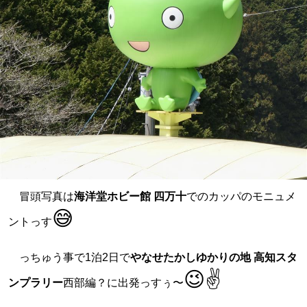
冒頭写真は
海洋堂ホビー館 四万十
でのカッパのモニュメ
😅
ントっす
っちゅう事で1泊2日で
やなせたかしゆかりの地 高知スタ
😉✌️
ンプラリー
西部編？に出発っすぅ〜