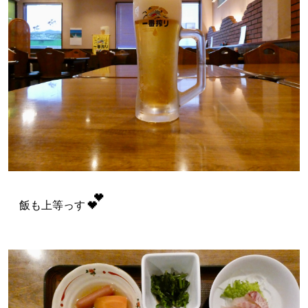
💕
飯も上等っす