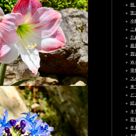
祝！
実は
今晩
これ
忘れ
最悪
買
Ｗキ
突
ス
来て
ど
続き
キリ
変
冬
お約