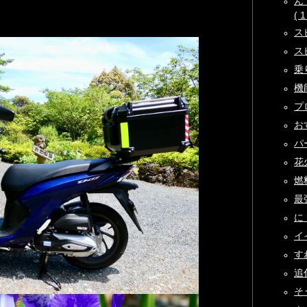
ん
( 1
ス
ス
乗り
機能
プロ
お
パー
花火
燃料
最
に・
イイ
すわ
追伸
そ