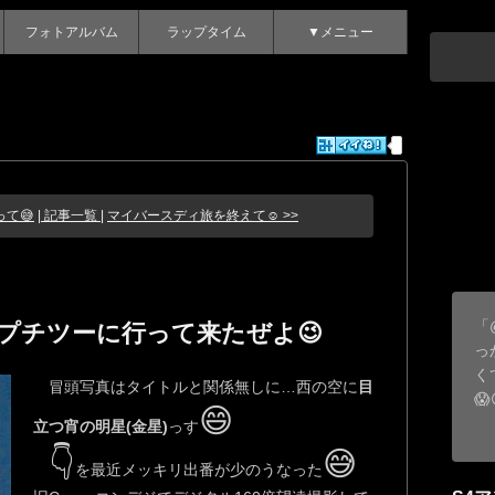
フォトアルバム
ラップタイム
▼メニュー
て😅
| 記事一覧 |
マイバースディ旅を終えて☺️ >>
「
プチツーに行って来たぜよ😉
っ
く
冒頭写真はタイトルと関係無しに…西の空に
目
😱
😄
立つ宵の明星(金星)
っす
👇
😅
を最近メッキリ出番が少のうなった