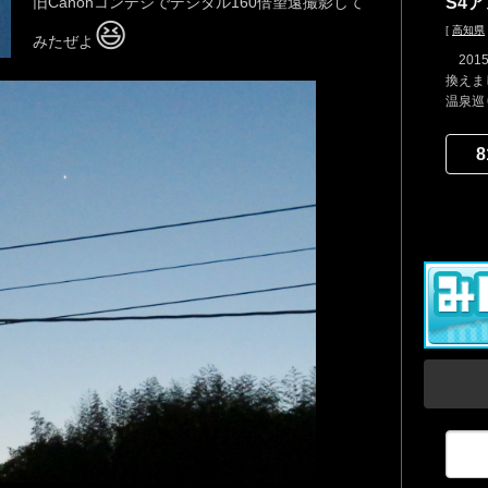
旧Canonコンデジでデジタル160倍望遠撮影して
S4
😆
[
高知県
みたぜよ
201
換えま
温泉巡り
8