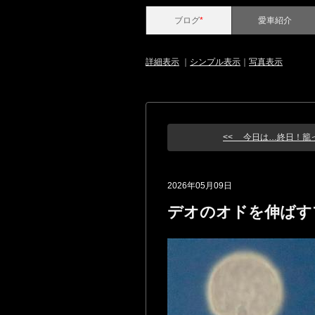
ブログ
*
愛車紹介
詳細表示
｜
シンプル表示
｜
写真表示
<< 今日は…終日！籠っ
2026年05月09日
デオのオドを伸ばす