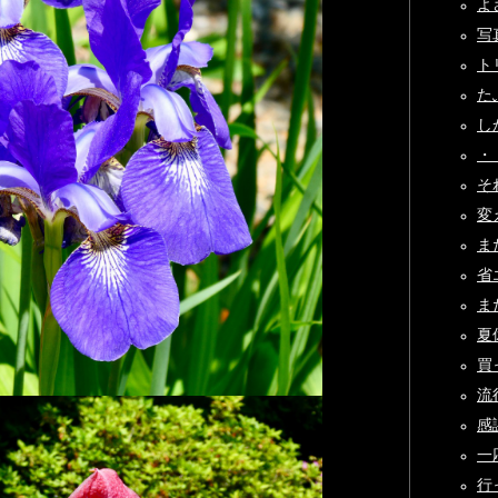
よさ
写
ト
たぶ
しか
・・
そ
変え
また
省エ
ま
夏
買
流
感謝
一応
行