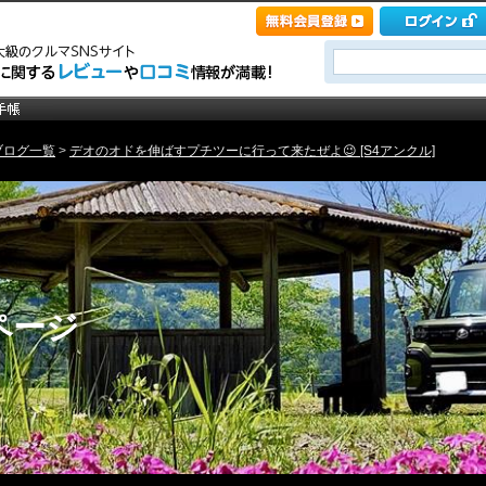
ブログ一覧
>
デオのオドを伸ばすプチツーに行って来たぜよ😉 [S4アンクル]
ページ