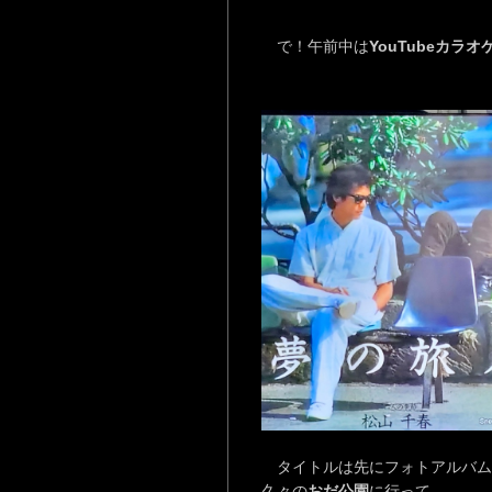
で！午前中は
YouTubeカラオ
タイトルは先にフォトアルバム
久々の
おだ公園
に行って…