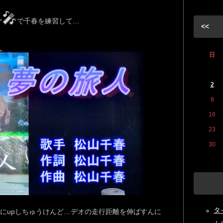
🎤
ケ
で千春を練習して…
<<
日
2
9
16
23
30
タイ
にupしちゅうけんど…デオの走行距離を伸ばすんに