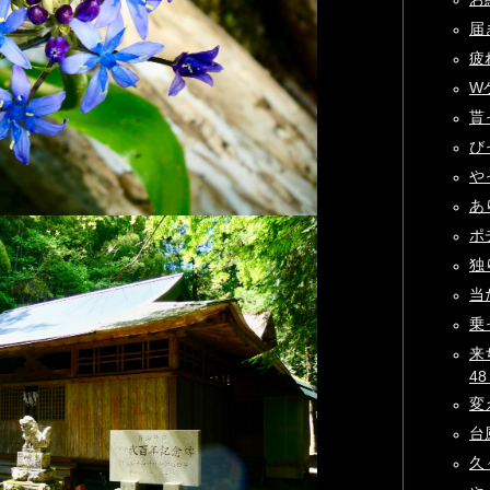
届き
疲れ
Wゲ
貰
びっ
やっ
あ
ポチ
独り
当た
乗
来
48 
変え
台風
久々