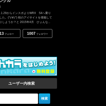
アンクル
]
5.1.29からインスポよりWRX S4へ乗り
した。(*≧∀≦*) 初のアイサイトを堪能して
しようか？と 2015年4月 ひょんな...
13
1007
フォロー
フォロワー
ユーザー内検索