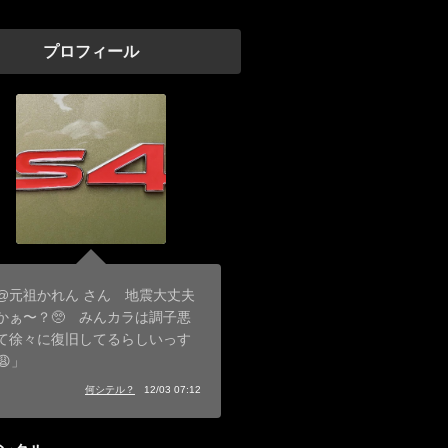
プロフィール
@元祖かれん さん 地震大丈夫
かぁ〜？🥺 みんカラは調子悪
て徐々に復旧してるらしいっす
😩」
何シテル？
12/03 07:12