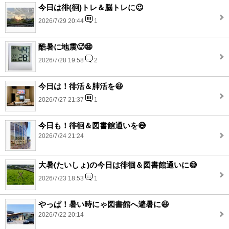
今日は徘(徊)トレ＆脳トレに😉
2026/7/29 20:44
1
酷暑に地震🥵😨
2026/7/28 19:58
2
今日は！徘活＆肺活を😆
2026/7/27 21:37
1
今日も！徘徊＆図書館通いを😅
2026/7/24 21:24
大暑(たいしょ)の今日は徘徊＆図書館通いに😅
2026/7/23 18:53
1
やっぱ！暑い時にゃ図書館へ避暑に😆
2026/7/22 20:14