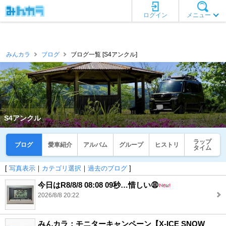
ログイン
メニュー
みんカラ
ブログ
ブログ一覧 [S4アンクル]
S4アンクル
ラップ
ブログ
愛車紹介
アルバム
グループ
ヒストリ
タイム
[
写真表示
｜
カテゴリ選択
｜
過去のブログ
]
今日はR8/8/8 08:08 09秒…惜しい😩
2026/8/8 20:22
みんカラ：モニターキャンペーン【X-ICE SNOW