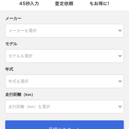
メーカー
モデル
年式
走行距離（km）