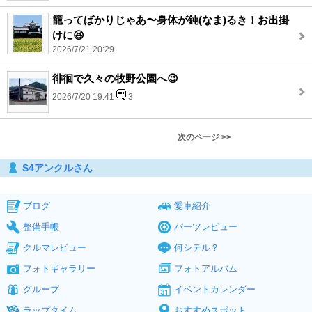
籠ってばかりじゃあ〜身体が鈍(なま)るき！お出掛
けに😆
2026/7/21 20:29
徘徊で久々の牧野公園へ😉
2026/7/20 19:41
3
次のページ >>
S4アンクルさん
ブログ
愛車紹介
整備手帳
パーツレビュー
クルマレビュー
何シテル？
フォトギャラリー
フォトアルバム
グループ
イベントカレンダー
ラップタイム
おすすめスポット