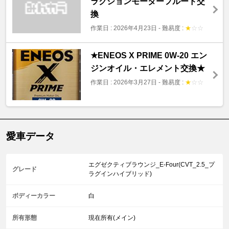
ラクションモーターフルード交
換
作業日 : 2026年4月23日
-
難易度 :
★
☆
☆
★ENEOS X PRIME 0W-20 エン
ジンオイル・エレメント交換★
作業日 : 2026年3月27日
-
難易度 :
★
☆
☆
愛車データ
エグゼクティブラウンジ_E-Four(CVT_2.5_プ
グレード
ラグインハイブリッド)
ボディーカラー
白
所有形態
現在所有(メイン)