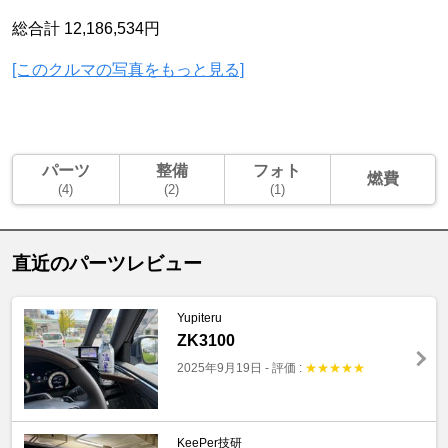
総合計 12,186,534円
[このクルマの写真をもっと見る]
パーツ
整備
フォト
燃費
(4)
(2)
(1)
直近のパーツレビュー
Yupiteru
ZK3100
2025年9月19日
-
評価 :
★
★
★
★
★
KeePer技研