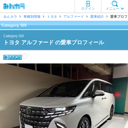
ログイン
メニュー
みんカラ
車種別情報
トヨタ
アルファード
愛車紹介
愛車プロフィール
Category SIX
Category SIX
トヨタ アルファード の愛車プロフィール