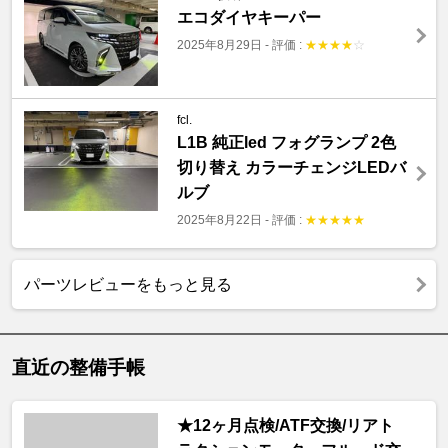
エコダイヤキーパー
2025年8月29日
-
評価 :
★
★
★
★
☆
fcl.
L1B 純正led フォグランプ 2色
切り替え カラーチェンジLEDバ
ルブ
2025年8月22日
-
評価 :
★
★
★
★
★
パーツレビューをもっと見る
直近の整備手帳
★12ヶ月点検/ATF交換/リアト