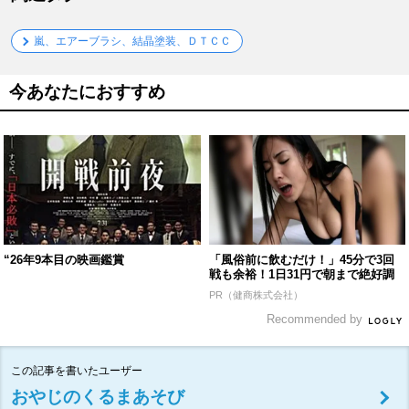
嵐、エアーブラシ、結晶塗装、ＤＴＣＣ
今あなたにおすすめ
“26年9本目の映画鑑賞
「風俗前に飲むだけ！」45分で3回
戦も余裕！1日31円で朝まで絶好調
PR（健商株式会社）
Recommended by
この記事を書いたユーザー
おやじのくるまあそび