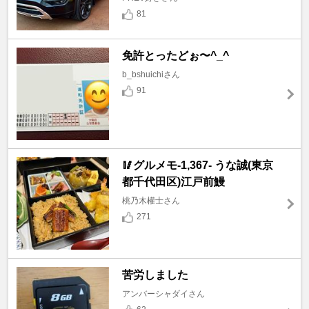
81
免許とったどぉ〜^_^
b_bshuichiさん
91
🥢グルメモ-1,367- うな誠(東京
都千代田区)江戸前鰻
桃乃木權士さん
271
苦労しました
アンバーシャダイさん