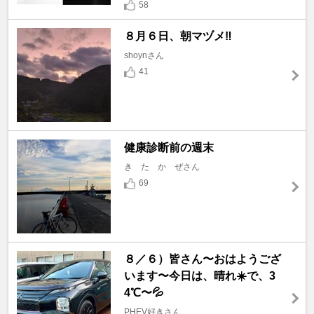
58
８月６日、朝マヅメ‼️
shoynさん
41
健康診断前の週末
き た か ぜさん
69
８／６）皆さん〜おはようござ
います〜今日は、晴れ☀️で、3
4℃〜💦
PHEV好きさん