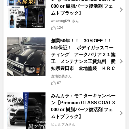
000 or 樹脂パーツ復活剤 フェ
ムトブラック】
wakasagi29_さん
124
創業50年！！ 30％OFF！！
5年保証！ ボディガラスコー
ティング アークバリア２１施
工 メンテナンス工賃無料 愛
知県豊田市 倉地塗装 ＫＲＣ
倉地塗装さん
67
みんカラ：モニターキャンペー
ン【Premium GLASS COAT 3
000 or 樹脂パーツ復活剤 フェ
ムトブラック】
ヒカルプカさん