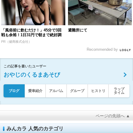
「風俗前に飲むだけ！」45分で3回
避難所にて
戦も余裕！1日31円で朝まで絶好調
PR（健商株式会社）
Recommended by
この記事を書いたユーザー
おやじのくるまあそび
ラップ
ブログ
愛車紹介
アルバム
グループ
ヒストリ
タイム
ページの先頭へ ▲
みんカラ 人気のカテゴリ