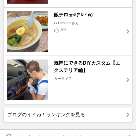
飯テロォฅ(º ﾛ º ฅ)
zx11momoさん
206
気軽にできるDIYカスタム【エ
クステリア編】
カーライフ
ブログのイイね！ランキングを見る