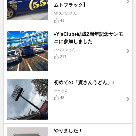
ムトブラック】
Mr.スバルさん
41
♦️Y'sClub♦️結成2周年記念サンモ
ニに参加しました
ババロンさん
217
初めての「資さんうどん」♪
ツゥさん
48
やりました！