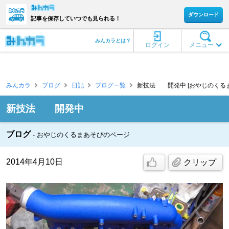
ダウンロード
記事を保存していつでも見られる！
みんカラとは？
ログイン
メニュー
みんカラ
ブログ
日記
ブログ一覧
新技法 開発中 [おやじのくるま
新技法 開発中
ブログ
おやじのくるまあそびのページ
2014年4月10日
クリップ