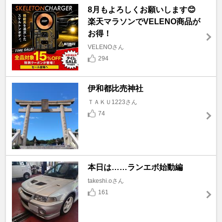
8月もよろしくお願いします😊
楽天マラソンでVELENO商品が
お得！
VELENOさん
294
伊和都比売神社
ＴＡＫＵ1223さん
74
本日は……ランエボ始動編
takeshi.oさん
161