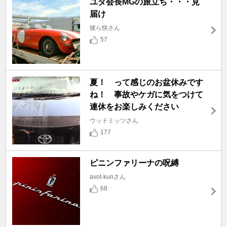
ユダ会長MGの旅立ち・・・見
届け
彼ら快さん
57
夏！ って感じのお盆休みです
ね！ 事故やケガに気をつけて
連休をお楽しみください
ウッドミッツさん
177
ピニンファリーナの呪縛
avot-kunさん
68