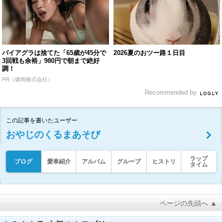
バイアグラは捨てた「65歳が45分で
2026夏のおツー路１日目
3回戦も余裕」980円で朝まで絶好
調！
PR（健商株式会社）
Recommended by
この記事を書いたユーザー
おやじのくるまあそび
ラップ
ブログ
愛車紹介
アルバム
グループ
ヒストリ
タイム
ページの先頭へ ▲