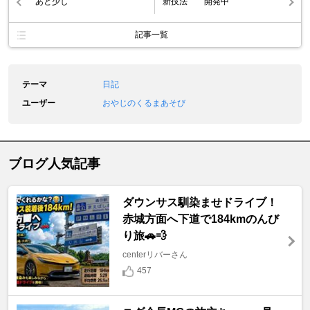
あと少し
新技法 開発中
記事一覧
テーマ
日記
ユーザー
おやじのくるまあそび
ブログ人気記事
ダウンサス馴染ませドライブ！
赤城方面へ下道で184kmのんび
り旅🚗💨
centerリバーさん
457