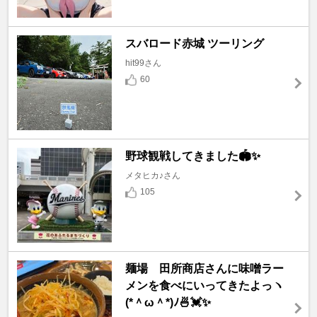
スバロード赤城 ツーリング
hit99さん
60
野球観戦してきました🏟️✨
メタヒカ♪さん
105
麺場 田所商店さんに味噌ラー
メンを食べにいってきたよっヽ
(*＾ω＾*)ﾉ🍜💓✨