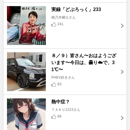
実録「どぶろっく」233
桃乃木權士さん
241
８／９）皆さん〜おはようござ
います〜今日は、曇り☁️で、3
1℃〜
PHEV好きさん
83
熱中症？
ＴＡＫＵ1223さん
68