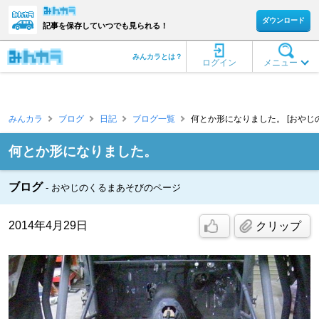
ダウンロード
記事を保存していつでも見られる！
みんカラとは？
ログイン
メニュー
みんカラ
ブログ
日記
ブログ一覧
何とか形になりました。 [おやじ
何とか形になりました。
ブログ
おやじのくるまあそびのページ
2014年4月29日
クリップ