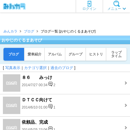
ログイン
メニュー
みんカラ
ブログ
ブログ一覧 [おやじのくるまあそび]
おやじのくるまあそび
ラップ
ブログ
愛車紹介
アルバム
グループ
ヒストリ
タイム
[
写真表示
｜
カテゴリ選択
｜
過去のブログ
]
８６ みっけ
2014/7/27 00:34
2
ＤＴＣＣ向けて
2014/6/10 01:00
1
依頼品、完成
2014/5/25 23:06
1