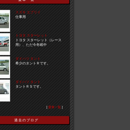
スズキ エブリイ
仕事用
トヨタ スターレット
トヨタ スターレット（レース
用）、ただ今冬眠中
ダイハツ タント
希少のタントＲです。
ダイハツ タント
タントＲＳです。
[
愛車一覧
]
過去のブログ