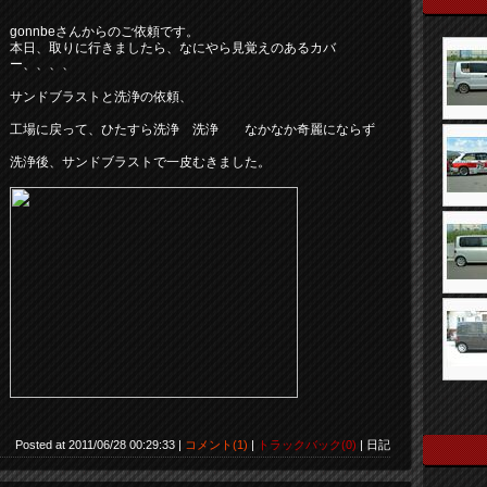
gonnbeさんからのご依頼です。
本日、取りに行きましたら、なにやら見覚えのあるカバ
ー、、、、
サンドブラストと洗浄の依頼、
工場に戻って、ひたすら洗浄 洗浄 なかなか奇麗にならず
洗浄後、サンドブラストで一皮むきました。
Posted at 2011/06/28 00:29:33 |
コメント(1)
|
トラックバック(0)
| 日記