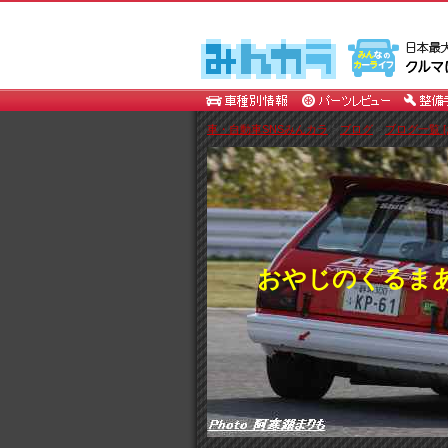
車・自動車SNSみんカラ
>
ブログ
>
ブログ一覧 
おやじのくるま