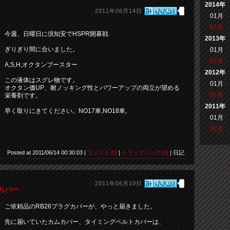
2014年
2011年06月14日
01月
07月
今週、日曜日に倶知安でHSPR開幕戦
2013年
ぎりぎり間に合いました。
01月
07月
A,S,H,オクタンブースター
2012年
この液体はスグレ物です。
01月
オクタン価UP、耐ノッキング性とパワーアップの両立が望める
07月
栄養剤です。
2011年
早く取りにきてください。NO17車,NO18車,
01月
07月
Posted at 2011/06/14 00:30:03 |
コメント(0)
|
トラックバック(0)
| 日記
2011年06月10日
カバー
ご依頼品のRB26プラグカバーが、やっと届きました。
先に届いていたカムカバー、タイミングベルトカバーは、