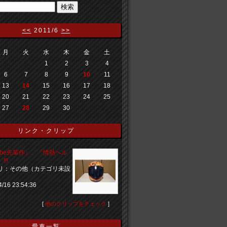
<<
2011/6
>>
月
火
水
木
金
土
1
2
3
4
6
7
8
9
10
11
13
14
15
16
17
18
20
21
22
23
24
25
27
28
29
30
リンク・クリップ
nbe先輩作』、「情熱ヘル
!!
リ：その他（カテゴリ未設
4/16 23:54:36
[
他のクリップをチェック
]
愛車一覧