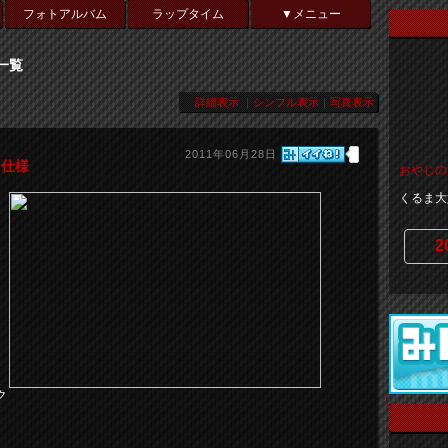
フォトアルバム
ラップタイム
▼メニュー
一覧
詳細表示
｜
シンプル表示
｜
写真表示
2011年06月28日
ト仕様
おやじの
くるま大
2
ク