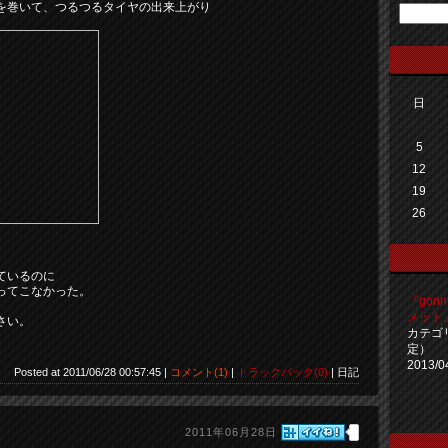
を巻いて、つるつるタイヤの出来上がり
日
5
12
19
26
ているのに
ってこなかった。
『gon
メット」!
さい。
カテゴ
定）
2013/0
Posted at 2011/06/28 00:57:45 |
コメント(1)
|
トラックバック(0)
| 日記
2011年06月28日