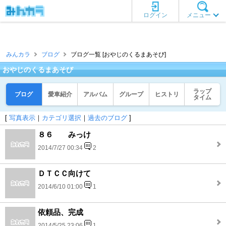
ログイン
メニュー
みんカラ
ブログ
ブログ一覧 [おやじのくるまあそび]
おやじのくるまあそび
ラップ
ブログ
愛車紹介
アルバム
グループ
ヒストリ
タイム
[
写真表示
｜
カテゴリ選択
｜
過去のブログ
]
８６ みっけ
2014/7/27 00:34
2
ＤＴＣＣ向けて
2014/6/10 01:00
1
依頼品、完成
2014/5/25 23:06
1