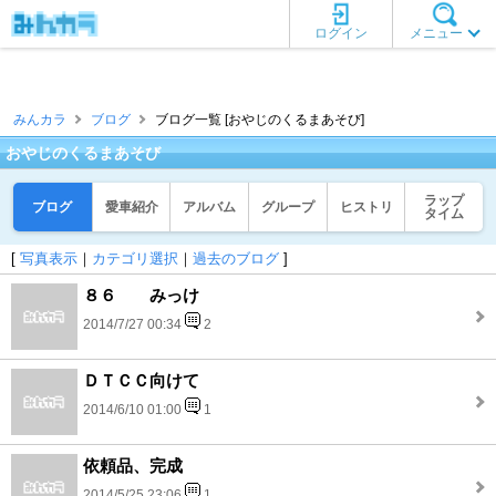
ログイン
メニュー
みんカラ
ブログ
ブログ一覧 [おやじのくるまあそび]
おやじのくるまあそび
ラップ
ブログ
愛車紹介
アルバム
グループ
ヒストリ
タイム
[
写真表示
｜
カテゴリ選択
｜
過去のブログ
]
８６ みっけ
2014/7/27 00:34
2
ＤＴＣＣ向けて
2014/6/10 01:00
1
依頼品、完成
2014/5/25 23:06
1