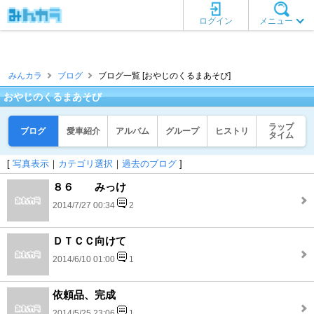
ログイン
メニュー
みんカラ
ブログ
ブログ一覧 [おやじのくるまあそび]
おやじのくるまあそび
ラップ
ブログ
愛車紹介
アルバム
グループ
ヒストリ
タイム
[
写真表示
｜
カテゴリ選択
｜
過去のブログ
]
８６ みっけ
2014/7/27 00:34
2
ＤＴＣＣ向けて
2014/6/10 01:00
1
依頼品、完成
2014/5/25 23:06
1