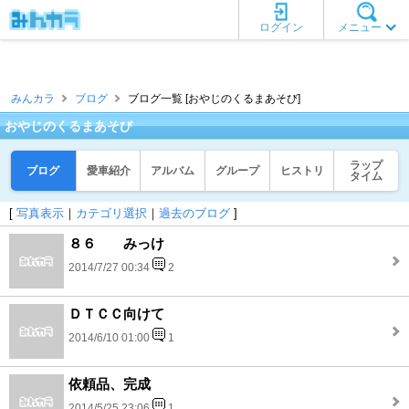
ログイン
メニュー
みんカラ
ブログ
ブログ一覧 [おやじのくるまあそび]
おやじのくるまあそび
ラップ
ブログ
愛車紹介
アルバム
グループ
ヒストリ
タイム
[
写真表示
｜
カテゴリ選択
｜
過去のブログ
]
８６ みっけ
2014/7/27 00:34
2
ＤＴＣＣ向けて
2014/6/10 01:00
1
依頼品、完成
2014/5/25 23:06
1