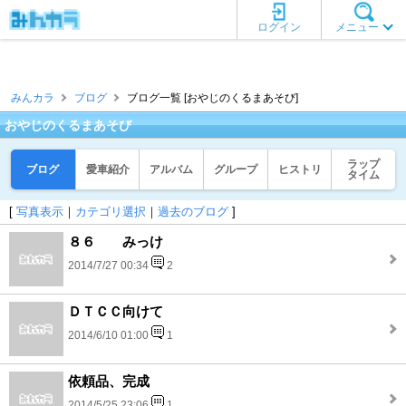
ログイン
メニュー
みんカラ
ブログ
ブログ一覧 [おやじのくるまあそび]
おやじのくるまあそび
ラップ
ブログ
愛車紹介
アルバム
グループ
ヒストリ
タイム
[
写真表示
｜
カテゴリ選択
｜
過去のブログ
]
８６ みっけ
2014/7/27 00:34
2
ＤＴＣＣ向けて
2014/6/10 01:00
1
依頼品、完成
2014/5/25 23:06
1