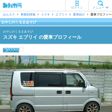
ログイン
メニュー
みんカラ
車種別情報
スズキ
エブリイ
愛車紹介
愛車プロフィール
おやじのくるまあそび
おやじのくるまあそび
スズキ エブリイ の愛車プロフィール