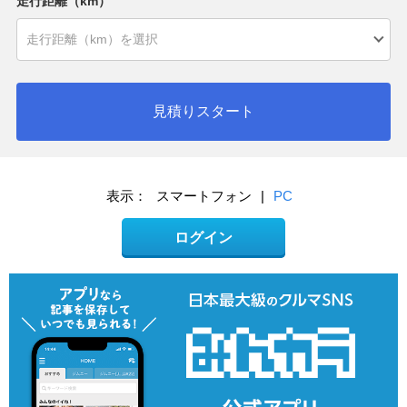
走行距離（km）
見積りスタート
表示：
スマートフォン
|
PC
ログイン