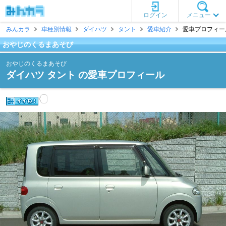
ログイン
メニュー
みんカラ
車種別情報
ダイハツ
タント
愛車紹介
愛車プロフィール
おやじのくるまあそび
おやじのくるまあそび
ダイハツ タント の愛車プロフィール