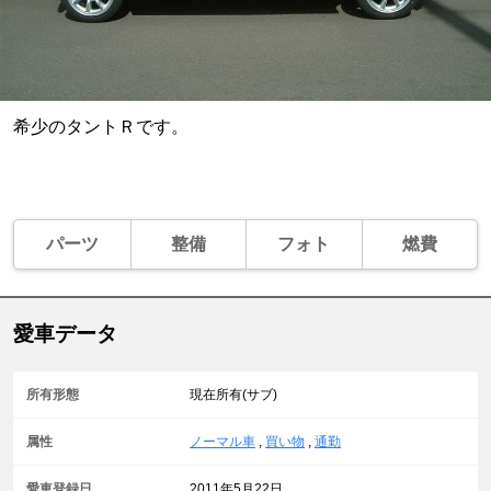
希少のタントＲです。
パーツ
整備
フォト
燃費
愛車データ
所有形態
現在所有(サブ)
属性
ノーマル車
,
買い物
,
通勤
愛車登録日
2011年5月22日