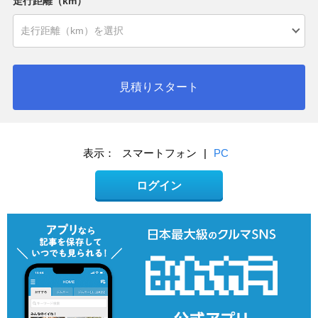
走行距離（km）
見積りスタート
表示：
スマートフォン
|
PC
ログイン