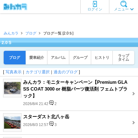
ログイン
メニュー
みんカラ
ブログ
ブログ一覧 [2.0Ｓ]
2.0Ｓ
ラップ
ブログ
愛車紹介
アルバム
グループ
ヒストリ
タイム
[
写真表示
｜
カテゴリ選択
｜
過去のブログ
]
みんカラ：モニターキャンペーン【Premium GLA
SS COAT 3000 or 樹脂パーツ復活剤 フェムトブラ
ック】
2026/8/4 21:42
2
スターダスト北八ヶ岳
2026/8/3 12:57
3