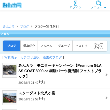
ログイン
メニュー
みんカラ
ブログ
ブログ一覧 [2.0Ｓ]
2.0Ｓ
ラップ
ブログ
愛車紹介
アルバム
グループ
ヒストリ
タイム
[
写真表示
｜
カテゴリ選択
｜
過去のブログ
]
みんカラ：モニターキャンペーン【Premium GLA
SS COAT 3000 or 樹脂パーツ復活剤 フェムトブラ
ック】
2026/8/4 21:42
2
スターダスト北八ヶ岳
2026/8/3 12:57
3