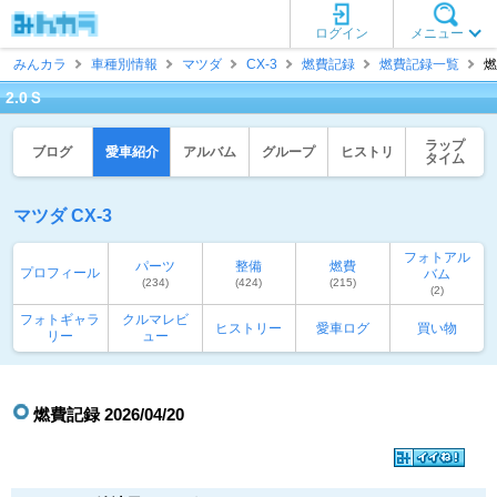
ログイン
メニュー
みんカラ
車種別情報
マツダ
CX-3
燃費記録
燃費記録一覧
燃
2.0Ｓ
ラップ
ブログ
愛車紹介
アルバム
グループ
ヒストリ
タイム
マツダ CX-3
フォトアル
パーツ
整備
燃費
プロフィール
バム
(234)
(424)
(215)
(2)
フォトギャラ
クルマレビ
ヒストリー
愛車ログ
買い物
リー
ュー
燃費記録 2026/04/20