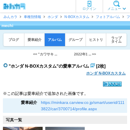
ログイン
メニュー
みんカラ
車種別情報
ホンダ
N-BOXカスタム
フォトアルバム
フ
mechi
ラップ
ブログ
愛車紹介
アルバム
グループ
ヒストリ
タイム
<< "カワサキ ...
2022年1 ... >>
"ホンダ N-BOXカスタム"の愛車アルバム
[2枚]
ホンダ N-BOXカスタム
※この記事は愛車紹介で追加された画像です。
愛車紹介
https://minkara.carview.co.jp/smart/userid/111
3822/car/3700714/profile.aspx
写真一覧