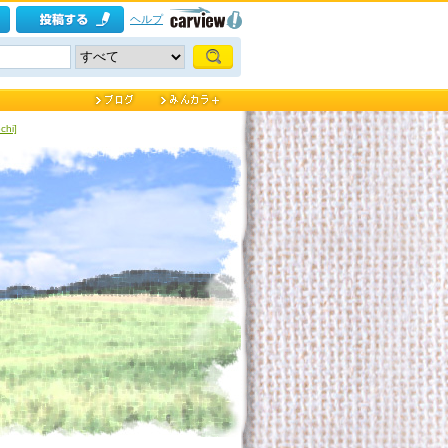
ヘルプ
hi]