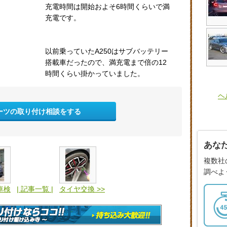
充電時間は開始およそ6時間くらいで満
充電です。
以前乗っていたA250はサブバッテリー
搭載車だったので、満充電まで倍の12
時間くらい掛かっていました。
ヘ
ーツの取り付け相談をする
あな
複数社
調べよ
車検
| 記事一覧 |
タイヤ交換 >>