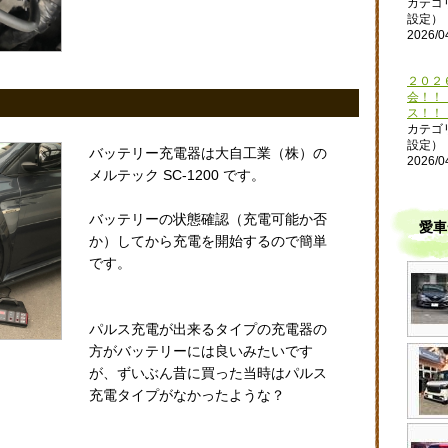
カテゴ
設定）
2026/0
２０２
会！！
ス！！！
カテゴ
設定）
バッテリー充電器は大自工業（株）の
2026/0
メルテック SC-1200 です。
バッテリーの状態確認（充電可能か否
愛車
か）してから充電を開始するので簡単
です。
パルス充電が出来るタイプの充電器の
方がバッテリーには良いみたいです
が、ずいぶん昔に買った当時はパルス
充電タイプがなかったような？