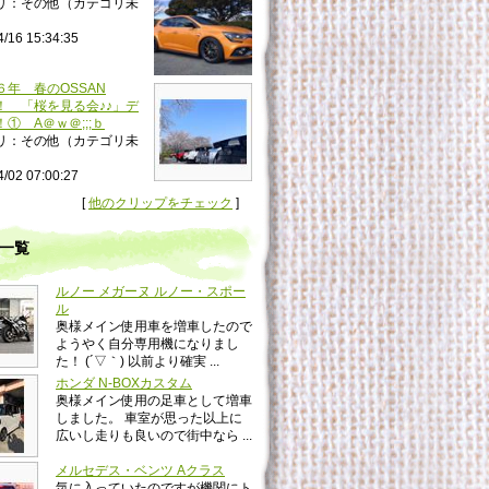
リ：その他（カテゴリ未
4/16 15:34:35
６年 春のOSSAN
！ 「桜を見る会♪♪」デ
① A＠ｗ＠;;;ｂ
リ：その他（カテゴリ未
4/02 07:00:27
[
他のクリップをチェック
]
一覧
ルノー メガーヌ ルノー・スポー
ル
奥様メイン使用車を増車したので
ようやく自分専用機になりまし
た！ (´▽｀) 以前より確実 ...
ホンダ N-BOXカスタム
奥様メイン使用の足車として増車
しました。 車室が思った以上に
広いし走りも良いので街中なら ...
メルセデス・ベンツ Aクラス
気に入っていたのですが機関にト