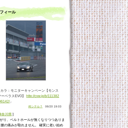
フィール
んカラ：モニターキャンペーン【モンス
サーベラスEVO】
http://cvw.jp/b/111382
96142/
」
何シテル？
06/20 19:03
神奈川県
]
がり、ベルトホールが無くなりつつありま
・腰の痛みが取れません。 確実に老い始め