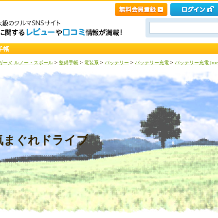
ガーヌ ルノー・スポール
>
整備手帳
>
電装系
>
バッテリー
>
バッテリー充電
>
バッテリー充電 [mec
まぐれドライブ