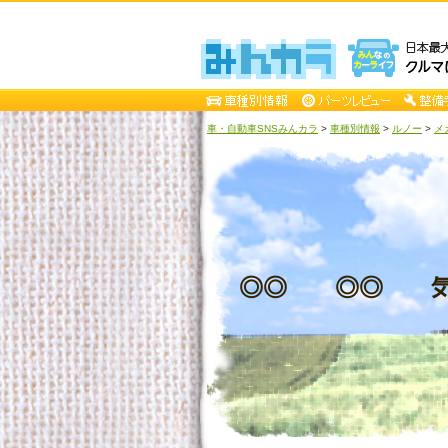
車・自動車SNSみんカラ
>
車種別情報
>
ルノー
>
メ
◎◎ ◎◎ 気