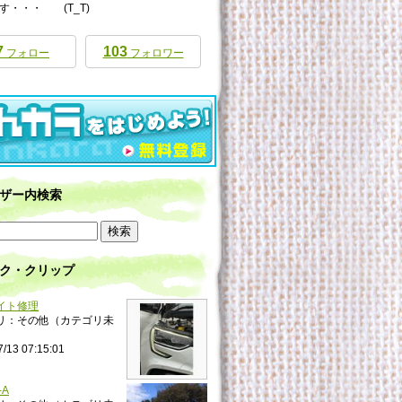
す・・・ (T_T)
7
103
フォロー
フォロワー
ザー内検索
ク・クリップ
イト修理
リ：その他（カテゴリ未
7/13 07:15:01
-A