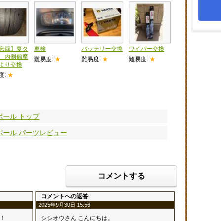
忘録】夏タ
車検
バッテリー交換
ワイパー交換
 内側偏摩
難易度:
★
難易度:
★
難易度:
★
より交換
度:
★
ポール トップ
スポール パーツレビュー
コメントする
コメントへの返答
2025年9月30日 15:56
！
シシオウさん こんにちは。