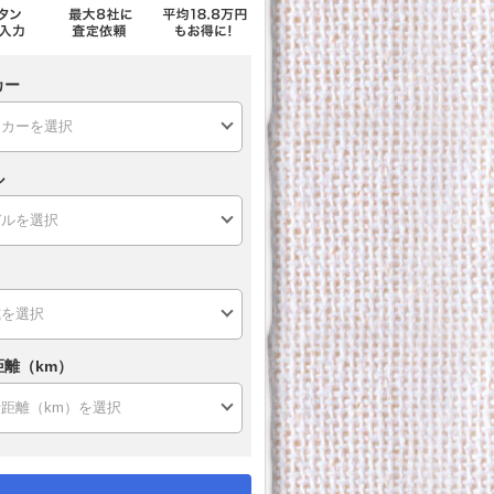
カー
ル
距離（km）