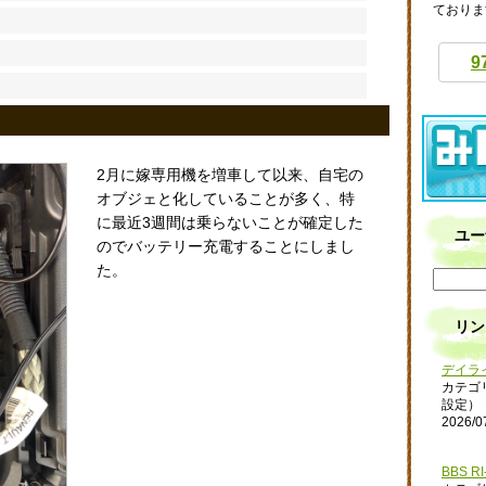
ておりま
9
2月に嫁専用機を増車して以来、自宅の
オブジェと化していることが多く、特
に最近3週間は乗らないことが確定した
ユー
のでバッテリー充電することにしまし
た。
リン
デイラ
カテゴ
設定）
2026/0
BBS RI