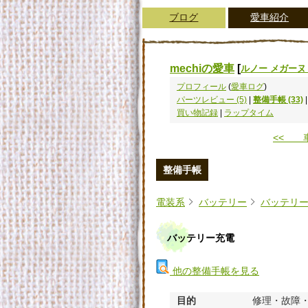
ブログ
愛車紹介
mechiの愛車
[
ルノー メガーヌ
プロフィール
(
愛車ログ
)
パーツレビュー (5)
|
整備手帳 (33)
買い物記録
|
ラップタイム
<< 
整備手帳
電装系
バッテリー
バッテリ
バッテリー充電
他の整備手帳を見る
目的
修理・故障