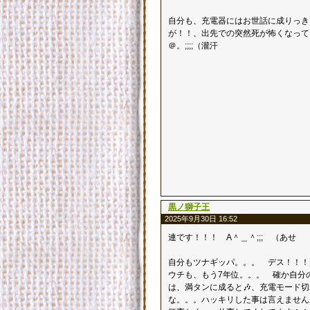
自分も、充電器にはお世話に成りっき
が！！、出先での突然死が怖くなって
＠。;;;;（瀧汗
黒ノ獅子王
2025年9月30日 16:52
連です！！！ A＾＿＾;;;ゞ（あせ
自分もツナギッパ。。。 デス！！！＾
ウチも、もう7年位。。。 確か自分
は、満タンに成ると🎶、充電モード
な。。。ハッキリした事は言えません