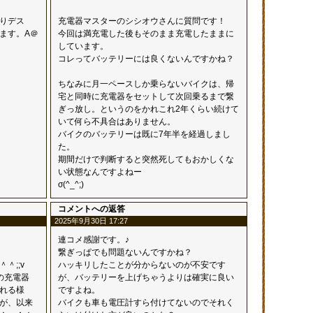
りデス
充電器マスターのシシオウさんに質問です！
ます。A＠
今回は満充電した後もそのまま充電したままに
しています。
コレってバッテリーには良くないんですかね？
ちなみに月一ペースしか乗らないバイクは、帰
宅と同時に充電器をセットして次回乗るまで繋
ぎっ放し。というのをかれこれ2年くらい続けて
いて何ら不具合はありません。
バイクのバッテリーは既に7年半を経過しまし
た。
期間だけで判断すると突然死してもおかしくな
い状態なんですよねー
σ(^_^;)
コメントへの返答
2025年9月30日 17:27
連コメ感謝です。♪
繋ぎっぱでも問題ないんですかね？
＾;;v
ハッキリしたことが分からないのが不安です
の充電器
が、バッテリーを上げちゃうよりは確実に良い
切れる様
ですよね。
が、以来
バイクも車も電圧計すら付けてないのでそれく