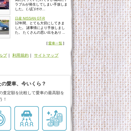
ラブルが発生してしまい手放しま
した。 ( ﾉД`)ｼｸｼｸ…
日産 NISSAN GT-R
12年間、とても大切にしてきま
した。 諸事情により手放しまし
た。 たくさんの思い出をあり ...
[
愛車一覧
]
ルプ
｜
利用規約
｜
サイトマップ
たの愛車、今いくら？
の査定額を比較して愛車の最高額を
う！