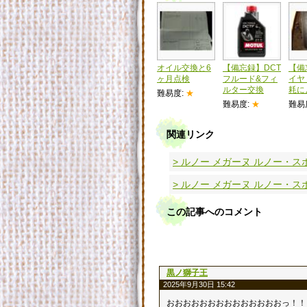
オイル交換と6
【備忘録】DCT
【備
ヶ月点検
フルード&フィ
イヤ
ルター交換
耗に
難易度:
★
難易度:
★
難易
関連リンク
> ルノー メガーヌ ルノー・ス
> ルノー メガーヌ ルノー・
この記事へのコメント
黒ノ獅子王
2025年9月30日 15:42
おおおおおおおおおおおおおおっ！！