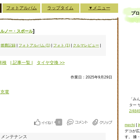
フォトアルバム
ラップタイム
▼メニュー
プロ
]
 ルノー・スポール
|
燃費記録
|
フォトアルバム (1)
|
フォト (1)
|
クルマレビュー
|
車検
| 記事一覧 |
タイヤ交換 >>
作業日：2025年9月29日
ー充電
「み
ター 
2/484
0
mechi
[
デコが広
・メンテナンス
す。 膝