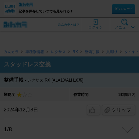
ダウンロード
記事を保存していつでも見られる！
みんカラとは？
ログイン
メニュー
みんカラ
車種別情報
レクサス
RX
整備手帳
足廻り
タイヤ
スタッドレス交換
整備手帳
レクサス RX [ALA10/ALH10系]
難易度
作業時間
1時間以内
2024年12月8日
クリップ
1/8