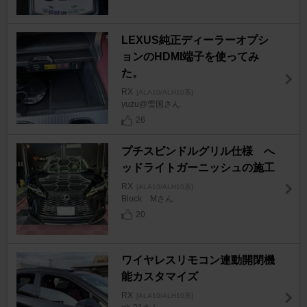
LEXUS純正ディーラーオプシ
ョンのHDMI端子を使ってみ
た。
RX
[ALA10/ALH10系]
yuzu@雪国さん
26
プチスピンドルグリル仕様 へ
ッドライトガーニッシュの施工
RX
[ALA10/ALH10系]
Block Mさん
20
ワイヤレスリモコン連動開閉機
能カスタマイズ
RX
[ALA10/ALH10系]