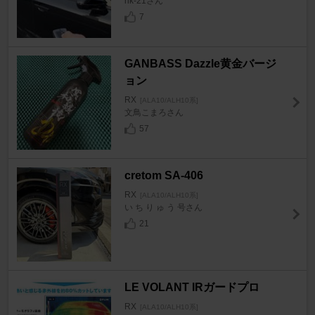
nk-21さん
7
GANBASS Dazzle黄金バージ
ョン
RX
[ALA10/ALH10系]
文鳥こまろさん
57
cretom SA-406
RX
[ALA10/ALH10系]
い ち り ゅ う 号さん
21
LE VOLANT IRガードプロ
RX
[ALA10/ALH10系]