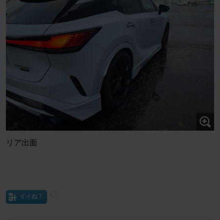
リア出面
イイね！