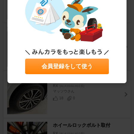
17
0
夏タイヤ（ノーマル）へ交換
RX
[ALA10/ALH10系]
megumin45さん
31
0
会員登録をして使う
冬タイヤ交換
RX
[ALA10/ALH10系]
マッソウさん
18
0
ホイールロックボルト取付
RX
[ALA10/ALH10系]