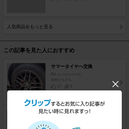
人気商品をもっと見る
この記事を見た人におすすめ
サマータイヤへ交換
RX
[ALA10/ALH10系]
あめとらさん
17
0
夏タイヤ交換
RX
[ALA10/ALH10系]
マッソウさん