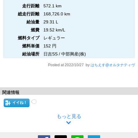
走行距離
572.1 km
総走行距離
168,726.0 km
給油量
29.31 L
燃費
19.52 km/L
燃料タイプ
レギュラー
燃料単価
152 円
給油場所
日吉SS / 中部興産(株)
Posted at 2022/10/27 by
はちえす@オルタナティヴ
関連情報
イイね！
もっと見る