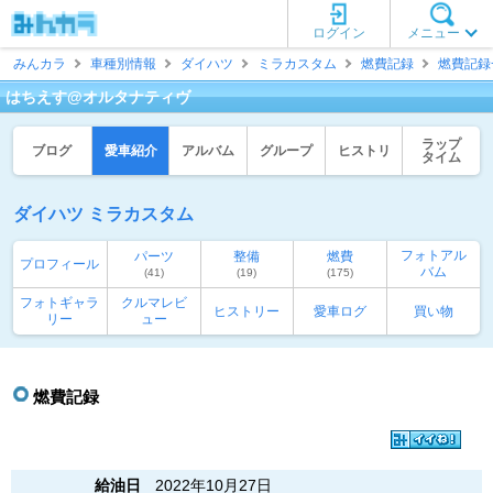
ログイン
メニュー
みんカラ
車種別情報
ダイハツ
ミラカスタム
燃費記録
燃費記録
はちえす@オルタナティヴ
ラップ
ブログ
愛車紹介
アルバム
グループ
ヒストリ
タイム
ダイハツ ミラカスタム
フォトアル
パーツ
整備
燃費
プロフィール
バム
(41)
(19)
(175)
フォトギャラ
クルマレビ
ヒストリー
愛車ログ
買い物
リー
ュー
燃費記録
給油日
2022年10月27日