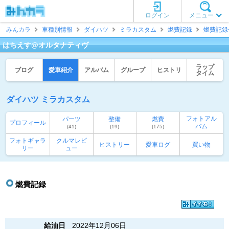
ログイン
メニュー
みんカラ
車種別情報
ダイハツ
ミラカスタム
燃費記録
燃費記録
はちえす@オルタナティヴ
ラップ
ブログ
愛車紹介
アルバム
グループ
ヒストリ
タイム
ダイハツ ミラカスタム
フォトアル
パーツ
整備
燃費
プロフィール
バム
(41)
(19)
(175)
フォトギャラ
クルマレビ
ヒストリー
愛車ログ
買い物
リー
ュー
燃費記録
給油日
2022年12月06日