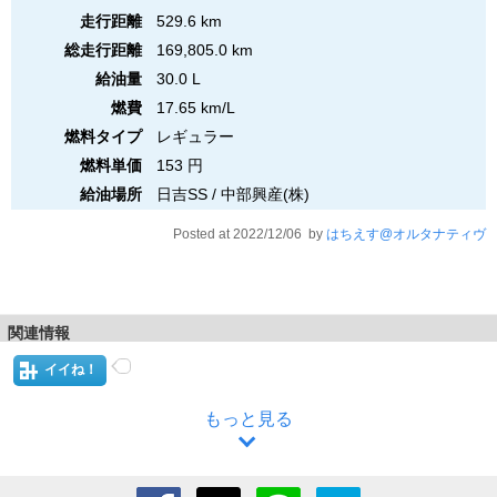
走行距離
529.6 km
総走行距離
169,805.0 km
給油量
30.0 L
燃費
17.65 km/L
燃料タイプ
レギュラー
燃料単価
153 円
給油場所
日吉SS / 中部興産(株)
Posted at 2022/12/06 by
はちえす@オルタナティヴ
関連情報
イイね！
もっと見る